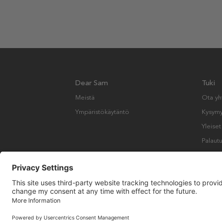
Dear Sam
Tuki
Meistä
Ota yh
Ympäristökäytäntö
Kysymyk
Yleise
Palautu
Copyright © Many Brands AB 2023. Kaikki oikeudet pidätetään.