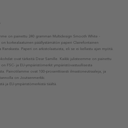
e
eemme on painettu 240 gramman Multidesign Smooth White -
a on korkealaatuinen päällystämätön paperi Clairefontainen
a Ranskasta. Paperi on arkistolaatuista, eli se ei kellastu ajan myötä.
kohdat ovat tärkeitä Dear Samille. Kaikki julisteemme on painettu
la on FSC- ja EU-ympäristömerkit ympäristövastuullisesta
a. Painotilamme ovat 100-prosenttisesti ilmastoneutraaleja, ja
otannolla on Joutsenmerkki.
stä ja EU-ympäristömerkistä täältä.