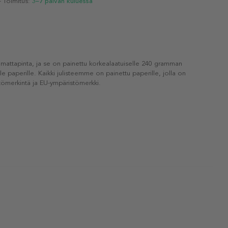
- Toimitus:
3–7 päivän kuluessa
 mattapinta, ja se on painettu korkealaatuiselle 240 gramman
lle paperille. Kaikki julisteemme on painettu paperille, jolla on
ömerkintä ja EU-ympäristömerkki.