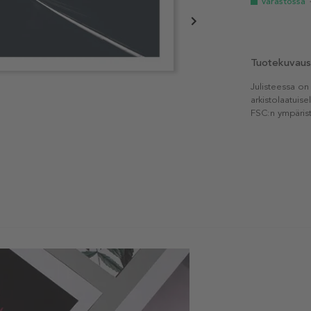
Varastossa
Tuotekuvaus
Julisteessa on
arkistolaatuise
FSC:n ympärist