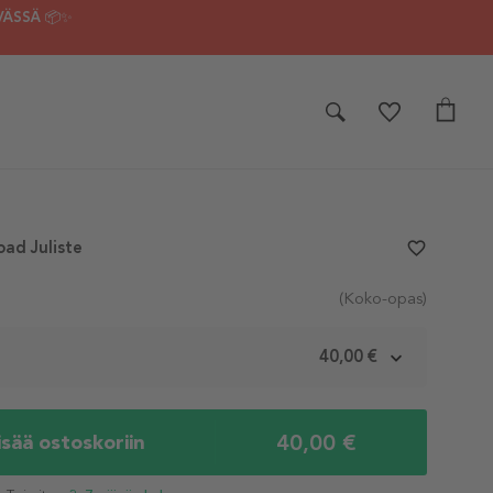
VÄSSÄ 📦✨
ad Juliste
favorite_border
(Koko-opas)
m
40,00 €
40,00 €
isää ostoskoriin