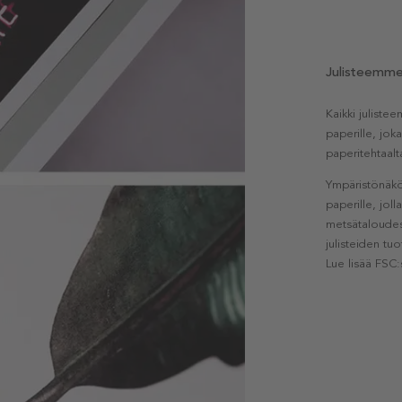
Julisteemm
Kaikki julist
paperille, jok
paperitehtaalt
Ympäristönäkö
paperille, jol
metsätaloudest
julisteiden tu
Lue lisää FSC: