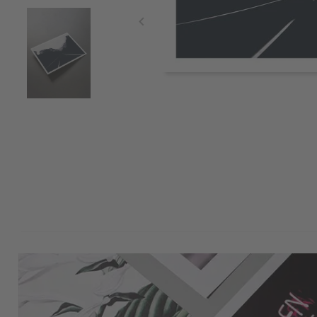
Item
1
of
3