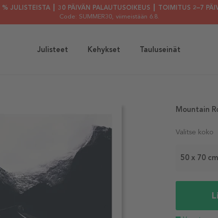
30 % JULISTEISTA ┃ 30 PÄIVÄN PALAUTUSOIKEUS ┃ TOIMITUS 2–7 PÄI
Code: SUMMER30
, viimeistään 6.8.
Julisteet
Kehykset
Tauluseinät
Mountain Ro
Valitse koko
50 x 70 c
L