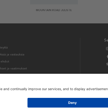
MOUNTAIN ROAD JULISTE
S
teyttä
siä ja vastauksia
t ehdot
kset ja vaatimukset