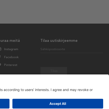
euraa meitä
Tilaa uutiskirjeemme
Instagram
Sähköpostiosoite
Facebook
Pinterest
Tilaa