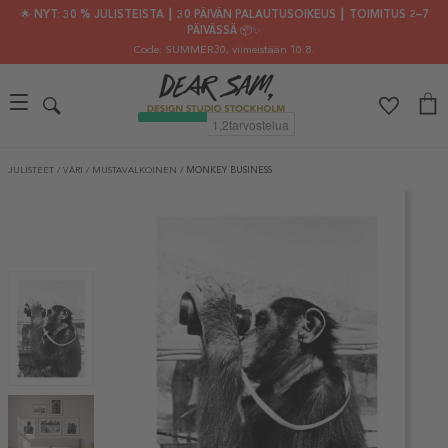
🌟 NYT: 30 % JULISTEISTA ┃ 30 PÄIVÄN PALAUTUSOIKEUS ┃ TOIMITUS 2–7
PÄIVÄSSÄ 📦✨
Code: SUMMER30
, viimeistään 10.8.
JULISTEET
/
VÄRI
/
MUSTAVALKOINEN
/
MONKEY BUSINESS