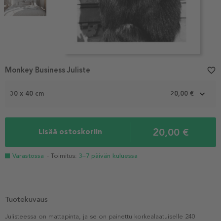
Item
Monkey Business Juliste
favorite_border
1
of
2
30 x 40 cm
20,00 €
20,00 €
Lisää ostoskoriin
Varastossa
- Toimitus:
3–7 päivän kuluessa
Tuotekuvaus
Julisteessa on mattapinta, ja se on painettu korkealaatuiselle 240