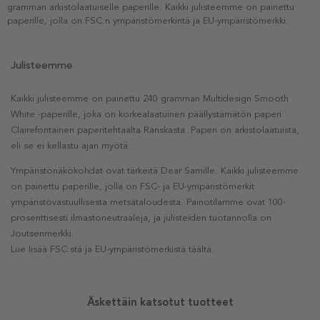
gramman arkistolaatuiselle paperille. Kaikki julisteemme on painettu
paperille, jolla on FSC:n ympäristömerkintä ja EU-ympäristömerkki.
Julisteemme
Kaikki julisteemme on painettu 240 gramman Multidesign Smooth
White -paperille, joka on korkealaatuinen päällystämätön paperi
Clairefontainen paperitehtaalta Ranskasta. Paperi on arkistolaatuista,
eli se ei kellastu ajan myötä.
Ympäristönäkökohdat ovat tärkeitä Dear Samille. Kaikki julisteemme
on painettu paperille, jolla on FSC- ja EU-ympäristömerkit
ympäristövastuullisesta metsätaloudesta. Painotilamme ovat 100-
prosenttisesti ilmastoneutraaleja, ja julisteiden tuotannolla on
Joutsenmerkki.
Lue lisää FSC:stä ja EU-ympäristömerkistä täältä.
Äskettäin katsotut tuotteet