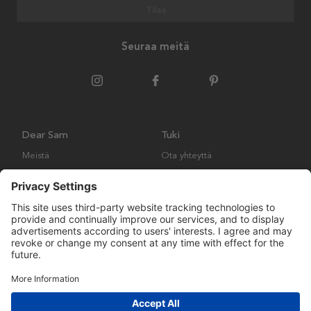
Tilaa
Seuraa meitä
Dear Sam
Tuki
Meistä
Ota yhteyttä
Ympäristökäytäntö
Kysymyksiä ja vastauksia
Yleiset ehdot
Palautukset ja vaatimukset
Copyright © Many Brands AB 2023. Kaikki oikeudet pidätetään.