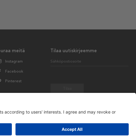
euraa meitä
Tilaa uutiskirjeemme
Instagram
Sähköpostiosoite
Facebook
Pinterest
Tilaa