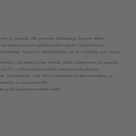
e
eemme on painettu 240 gramman Multidesign Smooth White -
a on korkealaatuinen päällystämätön paperi Clairefontainen
a Ranskasta. Paperi on arkistolaatuista, eli se ei kellastu ajan myötä.
kohdat ovat tärkeitä Dear Samille. Kaikki julisteemme on painettu
la on FSC- ja EU-ympäristömerkit ympäristövastuullisesta
a. Painotilamme ovat 100-prosenttisesti ilmastoneutraaleja, ja
otannolla on Joutsenmerkki.
stä ja EU-ympäristömerkistä täältä.