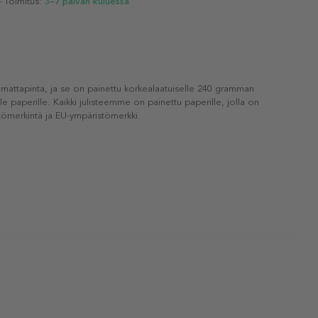
- Toimitus:
3–7 päivän kuluessa
 mattapinta, ja se on painettu korkealaatuiselle 240 gramman
lle paperille. Kaikki julisteemme on painettu paperille, jolla on
ömerkintä ja EU-ympäristömerkki.