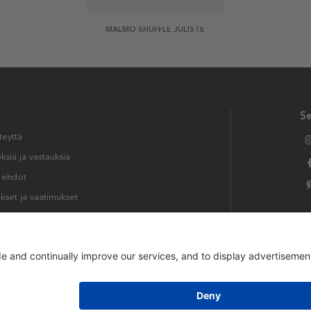
MALMÖ SHUFFLE JULISTE
S
teyttä
siä ja vastauksia
t ehdot
kset ja vaatimukset