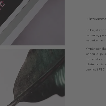
Julisteemm
Kaikki julist
paperille, jok
paperitehtaalt
Ympäristönäkö
paperille, jol
metsätaloudest
julisteiden tu
Lue lisää FSC: