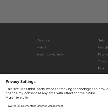
Dear Sam
Tuki
Meistä
Ota yh
Ympäristökäytäntö
Kysymyk
Yleise
Palautu
Copyright © Many Brands AB 2023. Kaikki oikeudet pidätetään.