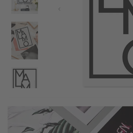
Item
1
of
4