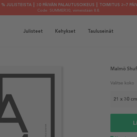
30 % JULISTEISTA ┃ 30 PÄIVÄN PALAUTUSOIKEUS ┃ TOIMITUS 2–7 PÄI
Code: SUMMER30
, viimeistään 8.8.
Julisteet
Kehykset
Tauluseinät
Malmö Shuff
Valitse koko
21 x 30 c
L