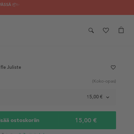
VÄSSÄ 📦✨
le Juliste
favorite_border
(Koko-opas)
m
15,00 €
15,00 €
isää ostoskoriin