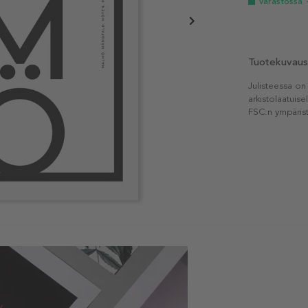
Varastossa
Tuotekuvaus
Julisteessa on
arkistolaatuise
FSC:n ympärist