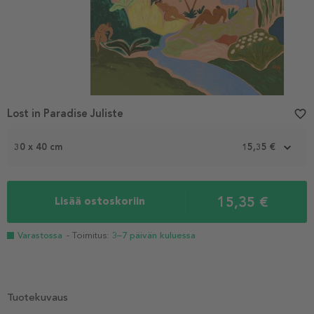
Lost in Paradise Juliste
favorite_border
30 x 40 cm
15,35 €
15,35 €
Lisää ostoskoriin
Varastossa
- Toimitus:
3–7 päivän kuluessa
Tuotekuvaus