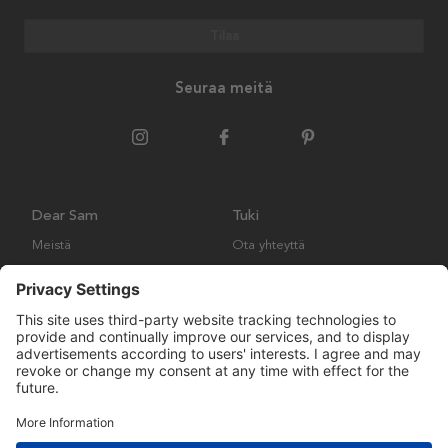
Tilaa
Seuraa meitä
Dear Sam
Tuki
Meistä
Ota yhteyttä
Ympäristökäytäntö
Kysymyksiä ja vastauksia
Yleiset ehdot
Palautukset ja vaatimukset
Copyright © Many Brands AB 2023. Kaikki oikeudet pidätetään.