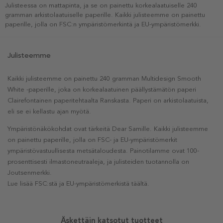
Julisteessa on mattapinta, ja se on painettu korkealaatuiselle 240
gramman arkistolaatuiselle paperille. Kaikki julisteemme on painettu
paperille, jolla on FSC:n ympäristömerkintä ja EU-ympäristömerkki.
Julisteemme
Kaikki julisteemme on painettu 240 gramman Multidesign Smooth
White -paperille, joka on korkealaatuinen päällystämätön paperi
Clairefontainen paperitehtaalta Ranskasta. Paperi on arkistolaatuista,
eli se ei kellastu ajan myötä.
Ympäristönäkökohdat ovat tärkeitä Dear Samille. Kaikki julisteemme
on painettu paperille, jolla on FSC- ja EU-ympäristömerkit
ympäristövastuullisesta metsätaloudesta. Painotilamme ovat 100-
prosenttisesti ilmastoneutraaleja, ja julisteiden tuotannolla on
Joutsenmerkki.
Lue lisää FSC:stä ja EU-ympäristömerkistä täältä.
Äskettäin katsotut tuotteet