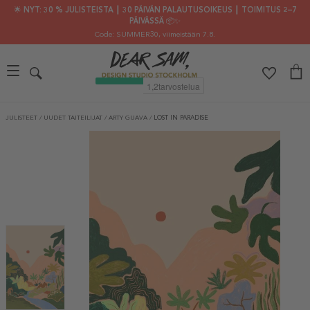
🌟 NYT: 30 % JULISTEISTA ┃ 30 PÄIVÄN PALAUTUSOIKEUS ┃ TOIMITUS 2–7
PÄIVÄSSÄ 📦✨
Code: SUMMER30
, viimeistään 7.8.
JULISTEET
/
UUDET TAITEILIJAT
/
ARTY GUAVA
/
LOST IN PARADISE