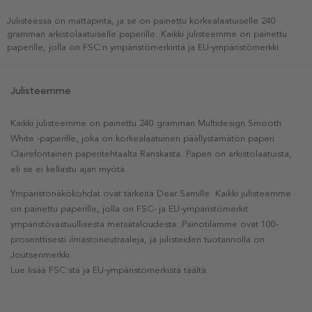
Julisteessa on mattapinta, ja se on painettu korkealaatuiselle 240
gramman arkistolaatuiselle paperille. Kaikki julisteemme on painettu
paperille, jolla on FSC:n ympäristömerkintä ja EU-ympäristömerkki.
Julisteemme
Kaikki julisteemme on painettu 240 gramman Multidesign Smooth
White -paperille, joka on korkealaatuinen päällystämätön paperi
Clairefontainen paperitehtaalta Ranskasta. Paperi on arkistolaatuista,
eli se ei kellastu ajan myötä.
Ympäristönäkökohdat ovat tärkeitä Dear Samille. Kaikki julisteemme
on painettu paperille, jolla on FSC- ja EU-ympäristömerkit
ympäristövastuullisesta metsätaloudesta. Painotilamme ovat 100-
prosenttisesti ilmastoneutraaleja, ja julisteiden tuotannolla on
Joutsenmerkki.
Lue lisää FSC:stä ja EU-ympäristömerkistä täältä.