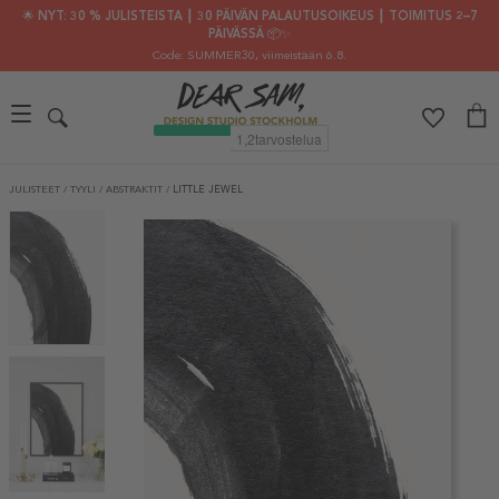
🌟 NYT: 30 % JULISTEISTA ┃ 30 PÄIVÄN PALAUTUSOIKEUS ┃ TOIMITUS 2–7
PÄIVÄSSÄ 📦✨
Code: SUMMER30
, viimeistään 6.8.
JULISTEET
/
TYYLI
/
ABSTRAKTIT
/
LITTLE JEWEL