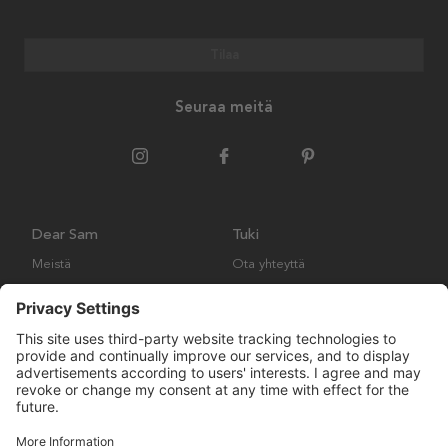
Tilaa
Seuraa meitä
Dear Sam
Tuki
Meistä
Ota yhteyttä
Ympäristökäytäntö
Kysymyksiä ja vastauksia
Yleiset ehdot
Palautukset ja vaatimukset