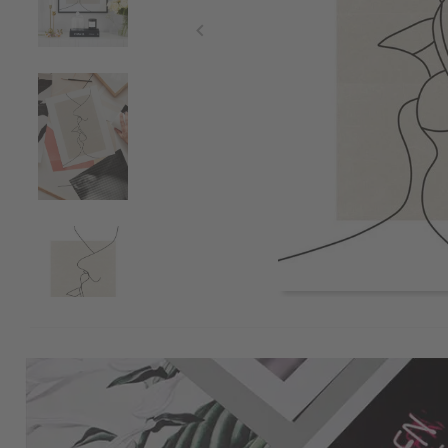
Item
1
of
4