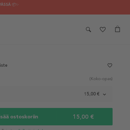
VÄSSÄ 📦✨
iste
favorite_border
(Koko-opas)
m
15,00 €
15,00 €
isää ostoskoriin