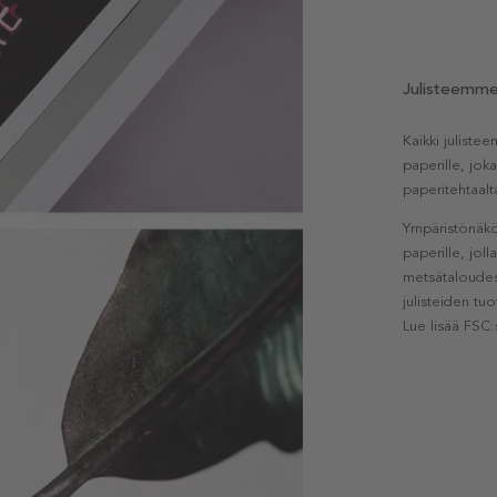
Julisteemm
Kaikki julist
paperille, jok
paperitehtaalt
Ympäristönäkö
paperille, jol
metsätaloudest
julisteiden tu
Lue lisää FSC: