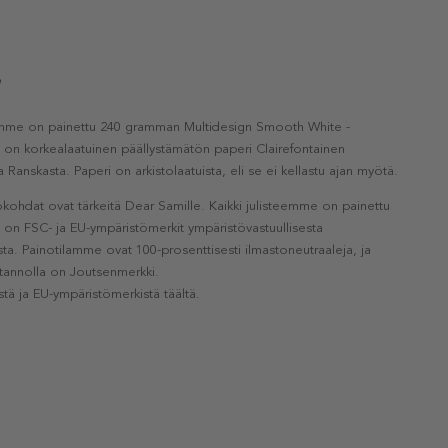
e
eemme on painettu 240 gramman Multidesign Smooth White -
a on korkealaatuinen päällystämätön paperi Clairefontainen
a Ranskasta. Paperi on arkistolaatuista, eli se ei kellastu ajan myötä.
kohdat ovat tärkeitä Dear Samille. Kaikki julisteemme on painettu
la on FSC- ja EU-ympäristömerkit ympäristövastuullisesta
a. Painotilamme ovat 100-prosenttisesti ilmastoneutraaleja, ja
otannolla on Joutsenmerkki.
stä ja EU-ympäristömerkistä täältä.