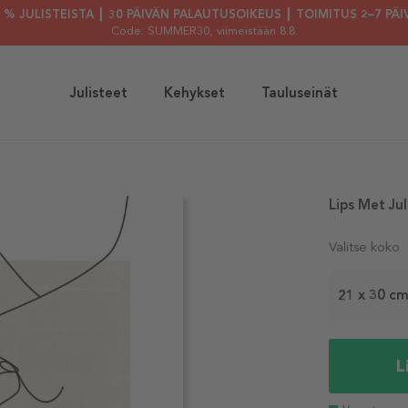
30 % JULISTEISTA ┃ 30 PÄIVÄN PALAUTUSOIKEUS ┃ TOIMITUS 2–7 PÄI
Code: SUMMER30
, viimeistään 8.8.
Julisteet
Kehykset
Tauluseinät
Lips Met Jul
Valitse koko
21 x 30 c
L