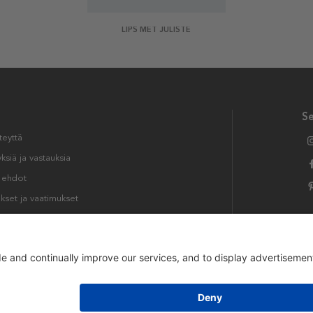
LIPS MET JULISTE
S
teyttä
siä ja vastauksia
t ehdot
kset ja vaatimukset