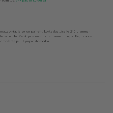
- Toimitus:
3–7 päivän kuluessa
 mattapinta, ja se on painettu korkealaatuiselle 240 gramman
lle paperille. Kaikki julisteemme on painettu paperille, jolla on
ömerkintä ja EU-ympäristömerkki.