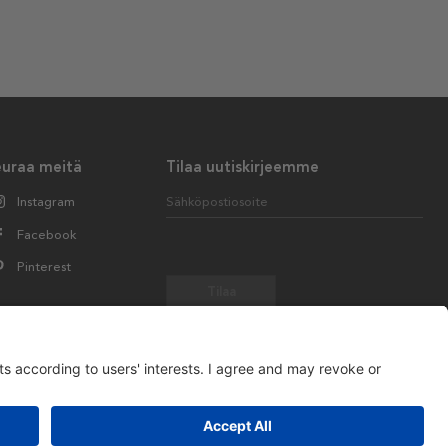
euraa meitä
Tilaa uutiskirjeemme
Instagram
Sähköpostiosoite
Facebook
Pinterest
Tilaa