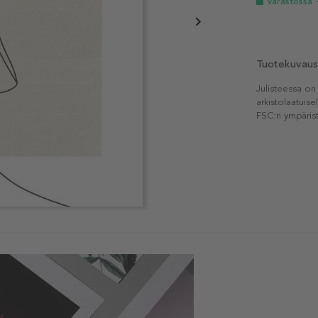
Varastossa
Tuotekuvaus
Julisteessa on
arkistolaatuise
FSC:n ympärist