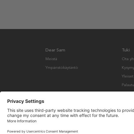
Dear Sam
Tuki
Meistä
Ota yh
Ympäristökäytäntö
Kysymyk
Yleise
Palautu
Copyright © Many Brands AB 2023. Kaikki oikeudet pidätetään.