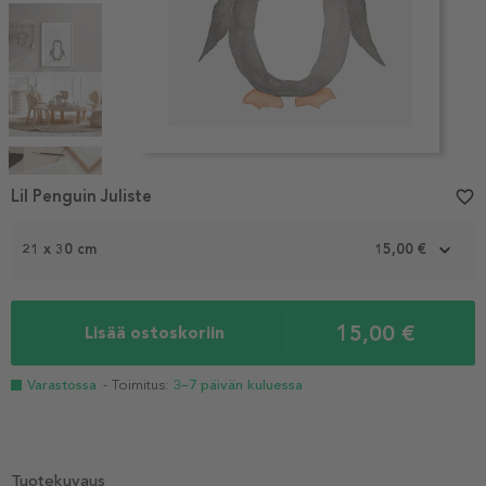
Item
1
Lil Penguin Juliste
favorite_border
of
5
21 x 30 cm
15,00 €
15,00 €
Lisää ostoskoriin
Varastossa
- Toimitus:
3–7 päivän kuluessa
Tuotekuvaus