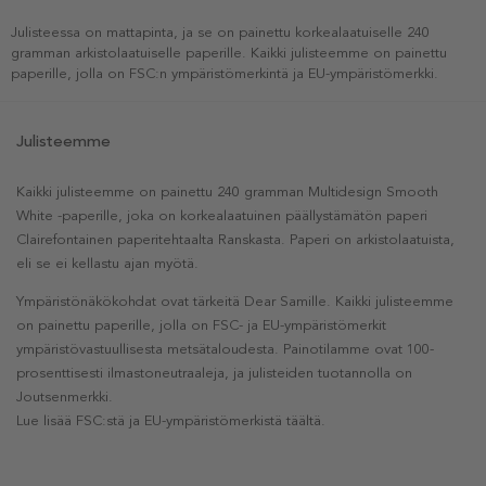
Julisteessa on mattapinta, ja se on painettu korkealaatuiselle 240
gramman arkistolaatuiselle paperille. Kaikki julisteemme on painettu
paperille, jolla on FSC:n ympäristömerkintä ja EU-ympäristömerkki.
Julisteemme
Kaikki julisteemme on painettu 240 gramman Multidesign Smooth
White -paperille, joka on korkealaatuinen päällystämätön paperi
Clairefontainen paperitehtaalta Ranskasta. Paperi on arkistolaatuista,
eli se ei kellastu ajan myötä.
Ympäristönäkökohdat ovat tärkeitä Dear Samille. Kaikki julisteemme
on painettu paperille, jolla on FSC- ja EU-ympäristömerkit
ympäristövastuullisesta metsätaloudesta. Painotilamme ovat 100-
prosenttisesti ilmastoneutraaleja, ja julisteiden tuotannolla on
Joutsenmerkki.
Lue lisää FSC:stä ja EU-ympäristömerkistä täältä.