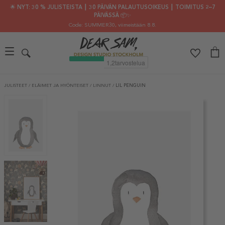
🌟 NYT: 30 % JULISTEISTA ┃ 30 PÄIVÄN PALAUTUSOIKEUS ┃ TOIMITUS 2–7
PÄIVÄSSÄ 📦✨
Code: SUMMER30
, viimeistään 8.8.
JULISTEET
/
ELÄIMET JA HYÖNTEISET
/
LINNUT
/
LIL PENGUIN