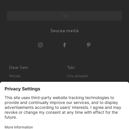
Tilaa
Seuraa meitä
Dear Sam
Tuki
Meistä
Ota yhteyttä
Ympäristökäytäntö
Kysymyksiä ja vastauksia
Yleiset ehdot
Palautukset ja vaatimukset