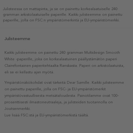
Julisteessa on mattapinta, ja se on painettu korkealaatuiselle 240
gramman arkistolaatuiselle paperille. Kaikki julisteemme on painettu
paperille, jolla on FSC:n ympäristömerkintä ja EU-ympäristömerkki.
Julisteemme
Kaikki julisteemme on painettu 240 gramman Multidesign Smooth
White -paperille, joka on korkealaatuinen päällystämätön paperi
Clairefontainen paperitehtaalta Ranskasta. Paperi on arkistolaatuista,
eli se ei kellastu ajan myötä.
Ympäristönäkökohdat ovat tärkeitä Dear Samille. Kaikki julisteemme
on painettu paperille, jolla on FSC- ja EU-ympäristömerkit
ympäristövastuullisesta metsätaloudesta. Painotilamme ovat 100-
prosenttisesti ilmastoneutraaleja, ja julisteiden tuotannolla on
Joutsenmerkki.
Lue lisää FSC:stä ja EU-ympäristömerkistä täältä.