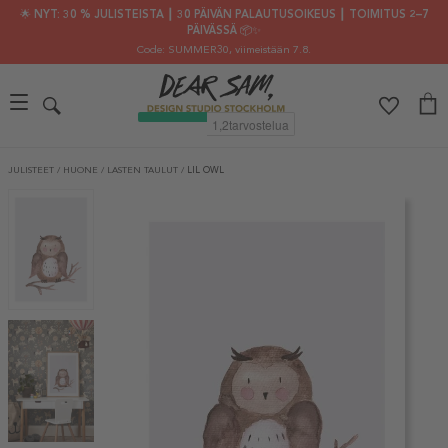
🌟 NYT: 30 % JULISTEISTA ┃ 30 PÄIVÄN PALAUTUSOIKEUS ┃ TOIMITUS 2–7
PÄIVÄSSÄ 📦✨
Code: SUMMER30
, viimeistään 7.8.
JULISTEET
/
HUONE
/
LASTEN TAULUT
/
LIL OWL