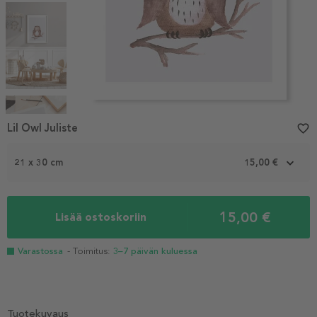
Item
1
Lil Owl Juliste
favorite_border
of
5
21 x 30 cm
15,00 €
15,00 €
Lisää ostoskoriin
Varastossa
- Toimitus:
3–7 päivän kuluessa
Tuotekuvaus