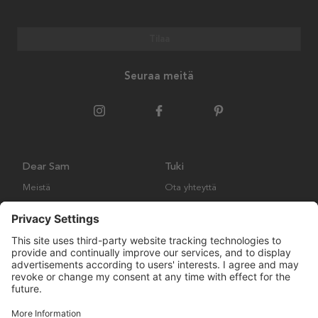
Tilaa
Seuraa meitä
Dear Sam
Tuki
Meistä
Ota yhteyttä
Ympäristökäytäntö
Kysymyksiä ja vastauksia
Yleiset ehdot
Palautukset ja vaatimukset