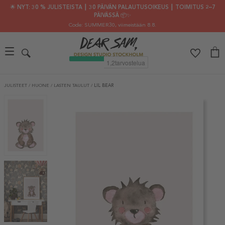
🌟 NYT: 30 % JULISTEISTA ┃ 30 PÄIVÄN PALAUTUSOIKEUS ┃ TOIMITUS 2–7
PÄIVÄSSÄ 📦✨
Code: SUMMER30
, viimeistään 8.8.
JULISTEET
/
HUONE
/
LASTEN TAULUT
/
LIL BEAR