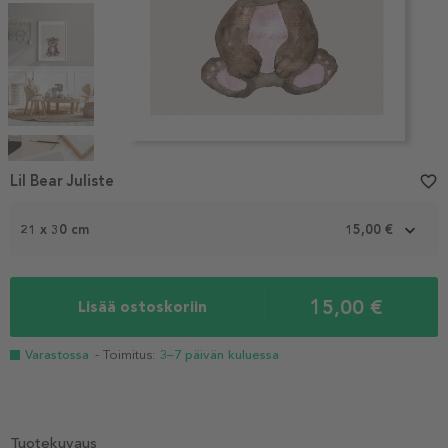
Item
1
Lil Bear Juliste
favorite_border
of
5
21 x 30 cm
15,00 €
15,00 €
Lisää ostoskoriin
Varastossa
- Toimitus:
3–7 päivän kuluessa
Tuotekuvaus