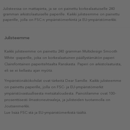
Julisteessa on mattapinta, ja se on painettu korkealaatuiselle 240
gramman arkistolaatuiselle paperille. Kaikki julisteemme on painettu
paperille, jolla on FSC:n ympäristömerkintä ja EU-ympäristömerkki.
Julisteemme
Kaikki julisteemme on painettu 240 gramman Multidesign Smooth
White -paperille, joka on korkealaatuinen päällystämätön paperi
Clairefontainen paperitehtaalta Ranskasta. Paperi on arkistolaatuista,
eli se ei kellastu ajan myötä.
Ympäristönäkökohdat ovat tärkeitä Dear Samille. Kaikki julisteemme
on painettu paperille, jolla on FSC- ja EU-ympäristömerkit
ympäristövastuullisesta metsätaloudesta. Painotilamme ovat 100-
prosenttisesti ilmastoneutraaleja, ja julisteiden tuotannolla on
Joutsenmerkki.
Lue lisää FSC:stä ja EU-ympäristömerkistä täältä.