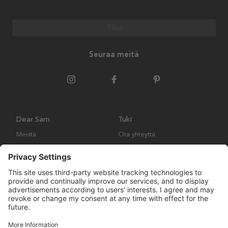
Tilaa
Seuraa meitä
Dear Sam
Tuki
Meistä
Ota yhteyttä
Ympäristökäytäntö
Kysymyksiä ja vastauksia
Yleiset ehdot
Palautukset ja vaatimukset