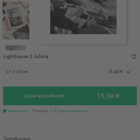
Item
1
Lighthouse 2 Juliste
favorite_border
of
4
21 x 30 cm
15,00 €
15,00 €
Lisää ostoskoriin
Varastossa
- Toimitus:
3–7 päivän kuluessa
Tuotekuvaus