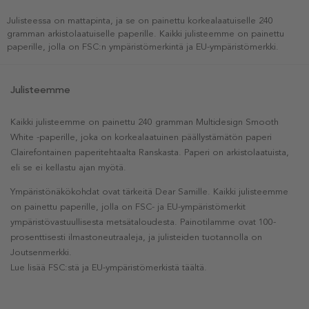
Julisteessa on mattapinta, ja se on painettu korkealaatuiselle 240
gramman arkistolaatuiselle paperille. Kaikki julisteemme on painettu
paperille, jolla on FSC:n ympäristömerkintä ja EU-ympäristömerkki.
Julisteemme
Kaikki julisteemme on painettu 240 gramman Multidesign Smooth
White -paperille, joka on korkealaatuinen päällystämätön paperi
Clairefontainen paperitehtaalta Ranskasta. Paperi on arkistolaatuista,
eli se ei kellastu ajan myötä.
Ympäristönäkökohdat ovat tärkeitä Dear Samille. Kaikki julisteemme
on painettu paperille, jolla on FSC- ja EU-ympäristömerkit
ympäristövastuullisesta metsätaloudesta. Painotilamme ovat 100-
prosenttisesti ilmastoneutraaleja, ja julisteiden tuotannolla on
Joutsenmerkki.
Lue lisää FSC:stä ja EU-ympäristömerkistä täältä.