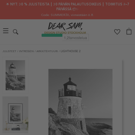
🌟 NYT: 30 % JULISTEISTA ┃ 30 PÄIVÄN PALAUTUSOIKEUS ┃ TOIMITUS 2–7
PÄIVÄSSÄ 📦✨
Code: SUMMER30
, viimeistään 6.8.
JULISTEET
/
INTRESSEN
/
ARKKITEHTUURI
/
LIGHTHOUSE 2