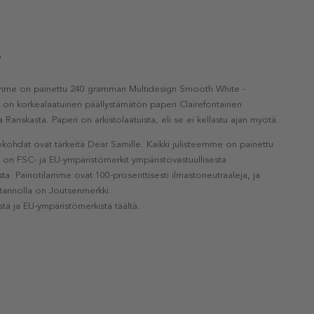
e
eemme on painettu 240 gramman Multidesign Smooth White -
a on korkealaatuinen päällystämätön paperi Clairefontainen
a Ranskasta. Paperi on arkistolaatuista, eli se ei kellastu ajan myötä.
kohdat ovat tärkeitä Dear Samille. Kaikki julisteemme on painettu
la on FSC- ja EU-ympäristömerkit ympäristövastuullisesta
a. Painotilamme ovat 100-prosenttisesti ilmastoneutraaleja, ja
otannolla on Joutsenmerkki.
stä ja EU-ympäristömerkistä täältä.