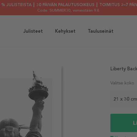
30 % JULISTEISTA ┃ 30 PÄIVÄN PALAUTUSOIKEUS ┃ TOIMITUS 2–7 PÄI
Code: SUMMER30
, viimeistään 9.8.
Julisteet
Kehykset
Tauluseinät
Liberty Back
Valitse koko
21 x 30 c
L