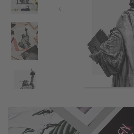
Item
1
of
4