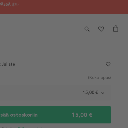
VÄSSÄ 📦✨
 Juliste
favorite_border
(Koko-opas)
m
15,00 €
15,00 €
isää ostoskoriin