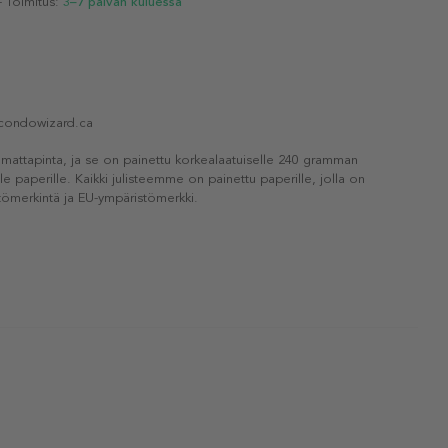
- Toimitus:
3–7 päivän kuluessa
condowizard.ca
 mattapinta, ja se on painettu korkealaatuiselle 240 gramman
lle paperille. Kaikki julisteemme on painettu paperille, jolla on
ömerkintä ja EU-ympäristömerkki.