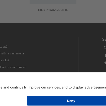
LIBERTY BACK JULISTE
S
teyttä
siä ja vastauksia
t ehdot
kset ja vaatimukset