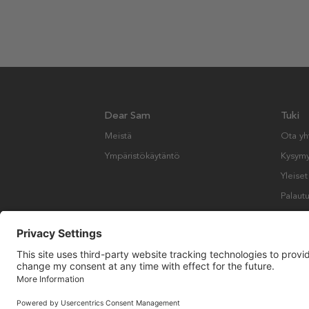
Dear Sam
Tuki
Meistä
Ota yh
Ympäristökäytäntö
Kysymyk
Yleise
Palautu
Copyright © Many Brands AB 2023. Kaikki oikeudet pidätetään.