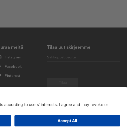
euraa meitä
Tilaa uutiskirjeemme
Instagram
Sähköpostiosoite
Facebook
Pinterest
Tilaa