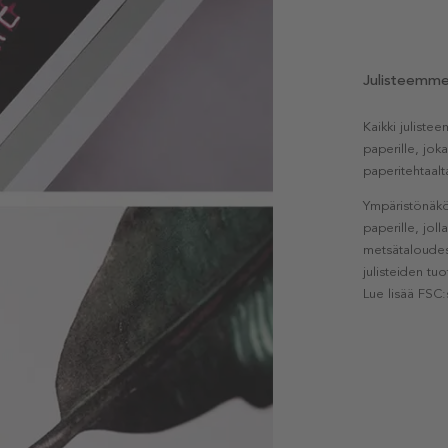
Julisteemm
Kaikki julist
paperille, jok
paperitehtaalt
Ympäristönäkö
paperille, jol
metsätaloudest
julisteiden tu
Lue lisää FSC: