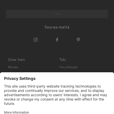
Tilaa
Seuraa meitä
Dear Sam
Tuki
Meistä
Ota yhteyttä
Ympäristökäytäntö
Kysymyksiä ja vastauksia
Yleiset ehdot
Palautukset ja vaatimukset