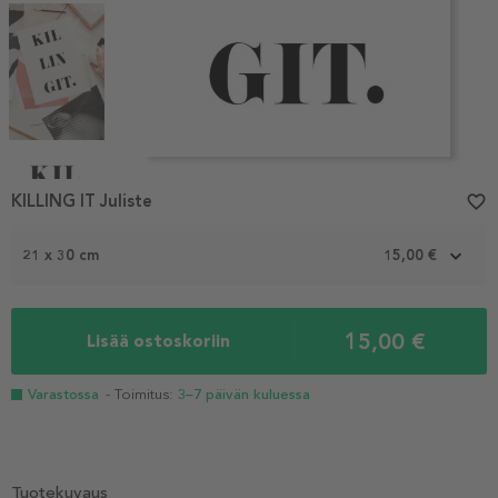
Item
1
KILLING IT Juliste
favorite_border
of
4
21 x 30 cm
15,00 €
15,00 €
Lisää ostoskoriin
Varastossa
- Toimitus:
3–7 päivän kuluessa
Tuotekuvaus