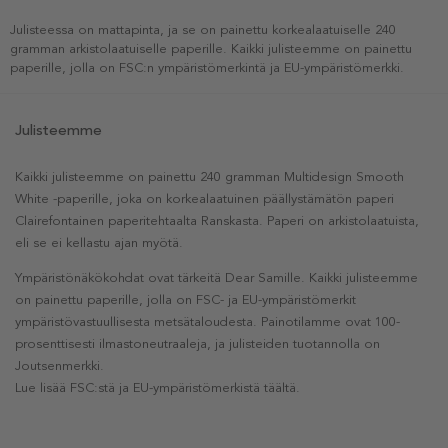
Julisteessa on mattapinta, ja se on painettu korkealaatuiselle 240
gramman arkistolaatuiselle paperille. Kaikki julisteemme on painettu
paperille, jolla on FSC:n ympäristömerkintä ja EU-ympäristömerkki.
Julisteemme
Kaikki julisteemme on painettu 240 gramman Multidesign Smooth
White -paperille, joka on korkealaatuinen päällystämätön paperi
Clairefontainen paperitehtaalta Ranskasta. Paperi on arkistolaatuista,
eli se ei kellastu ajan myötä.
Ympäristönäkökohdat ovat tärkeitä Dear Samille. Kaikki julisteemme
on painettu paperille, jolla on FSC- ja EU-ympäristömerkit
ympäristövastuullisesta metsätaloudesta. Painotilamme ovat 100-
prosenttisesti ilmastoneutraaleja, ja julisteiden tuotannolla on
Joutsenmerkki.
Lue lisää FSC:stä ja EU-ympäristömerkistä täältä.