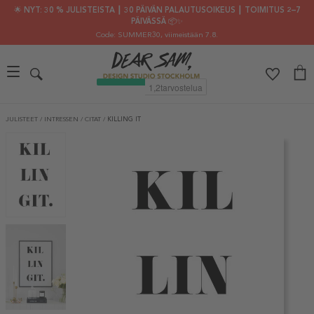
🌟 NYT: 30 % JULISTEISTA ┃ 30 PÄIVÄN PALAUTUSOIKEUS ┃ TOIMITUS 2–7
PÄIVÄSSÄ 📦✨
Code: SUMMER30
, viimeistään 7.8.
JULISTEET
/
INTRESSEN
/
CITAT
/
KILLING IT