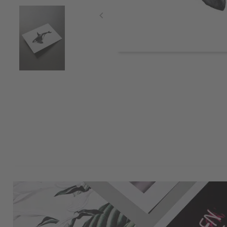
Item
1
of
3