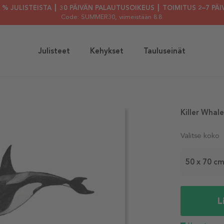
30 % JULISTEISTA ┃ 30 PÄIVÄN PALAUTUSOIKEUS ┃ TOIMITUS 2–7 PÄI
Code: SUMMER30
, viimeistään 8.8.
Julisteet
Kehykset
Tauluseinät
Killer Whale
Valitse koko
50 x 70 c
L