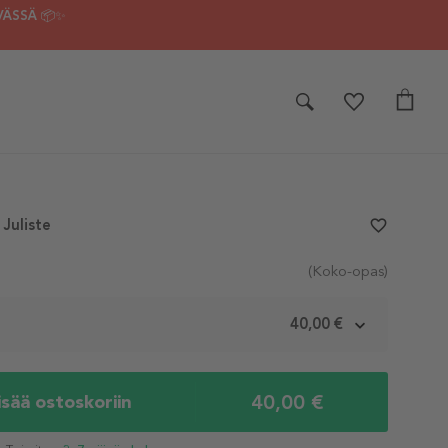
VÄSSÄ 📦✨
 Juliste
favorite_border
(Koko-opas)
m
40,00 €
40,00 €
isää ostoskoriin