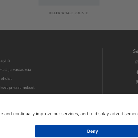
KILLER WHALE JULISTE
S
teyttä
siä ja vastauksia
t ehdot
kset ja vaatimukset