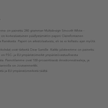
e
eemme on painettu 240 gramman Multidesign Smooth White -
a on korkealaatuinen päällystämätön paperi Clairefontainen
a Ranskasta. Paperi on arkistolaatuista, eli se ei kellastu ajan myötä.
kohdat ovat tärkeitä Dear Samille. Kaikki julisteemme on painettu
la on FSC- ja EU-ympäristömerkit ympäristövastuullisesta
a. Painotilamme ovat 100-prosenttisesti ilmastoneutraaleja, ja
otannolla on Joutsenmerkki.
stä ja EU-ympäristömerkistä täältä.