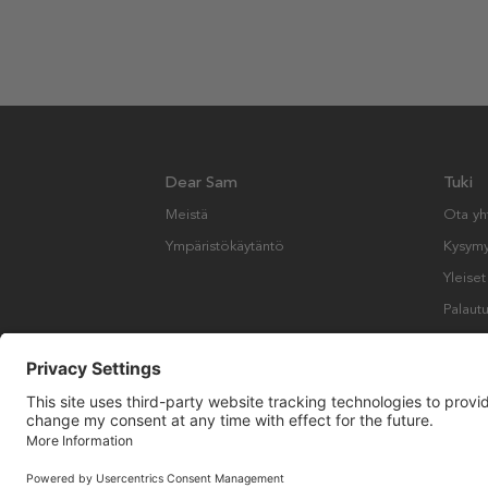
Dear Sam
Tuki
Meistä
Ota yh
Ympäristökäytäntö
Kysymyk
Yleise
Palautu
Copyright © Many Brands AB 2023. Kaikki oikeudet pidätetään.