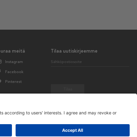
euraa meitä
Tilaa uutiskirjeemme
Instagram
Sähköpostiosoite
Facebook
Pinterest
Tilaa