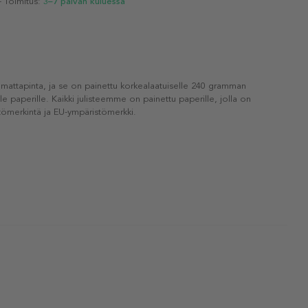
- Toimitus:
3–7 päivän kuluessa
 mattapinta, ja se on painettu korkealaatuiselle 240 gramman
lle paperille. Kaikki julisteemme on painettu paperille, jolla on
ömerkintä ja EU-ympäristömerkki.