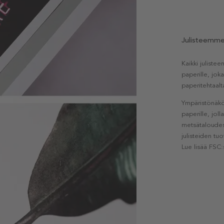
Julisteemm
Kaikki julist
paperille, jok
paperitehtaalt
Ympäristönäkö
paperille, jol
metsätaloudest
julisteiden tu
Lue lisää FSC: