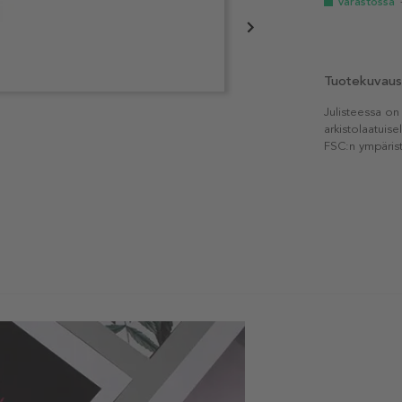
Varastossa
Tuotekuvaus
Julisteessa on
arkistolaatuise
FSC:n ympärist