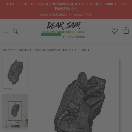
🌟 NYT: 30 % JULISTEISTA ┃ 30 PÄIVÄN PALAUTUSOIKEUS ┃ TOIMITUS 2–7
PÄIVÄSSÄ 📦✨
Code: SUMMER30
, viimeistään 9.8.
JULISTEET
/
NATUR
/
LUONTO JA MAISEMAT
/
ISLAND OF STONE 1