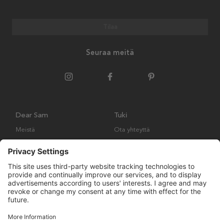
Tilaa
Seuraa meitä
Dear Sam
Tuki
Meistä
Ota yhteyttä
Ympäristökäytäntö
Kysymyksiä ja vastauksia
Yleiset ehdot
Palautukset ja vaatimukset