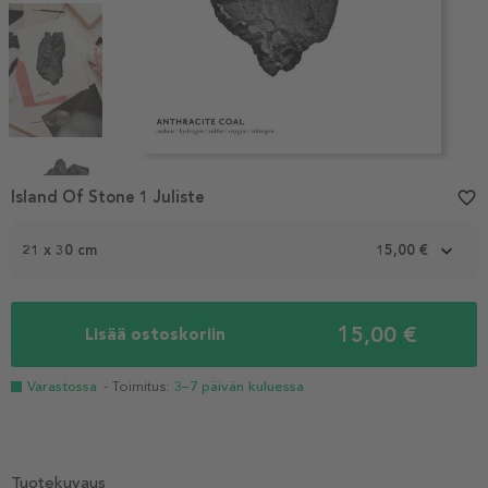
Item
1
Island Of Stone 1 Juliste
favorite_border
of
4
21 x 30 cm
15,00 €
15,00 €
Lisää ostoskoriin
Varastossa
- Toimitus:
3–7 päivän kuluessa
Tuotekuvaus