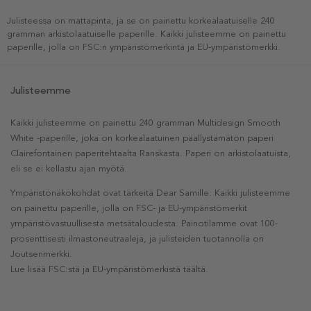
Julisteessa on mattapinta, ja se on painettu korkealaatuiselle 240
gramman arkistolaatuiselle paperille. Kaikki julisteemme on painettu
paperille, jolla on FSC:n ympäristömerkintä ja EU-ympäristömerkki.
Julisteemme
Kaikki julisteemme on painettu 240 gramman Multidesign Smooth
White -paperille, joka on korkealaatuinen päällystämätön paperi
Clairefontainen paperitehtaalta Ranskasta. Paperi on arkistolaatuista,
eli se ei kellastu ajan myötä.
Ympäristönäkökohdat ovat tärkeitä Dear Samille. Kaikki julisteemme
on painettu paperille, jolla on FSC- ja EU-ympäristömerkit
ympäristövastuullisesta metsätaloudesta. Painotilamme ovat 100-
prosenttisesti ilmastoneutraaleja, ja julisteiden tuotannolla on
Joutsenmerkki.
Lue lisää FSC:stä ja EU-ympäristömerkistä täältä.