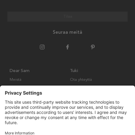
Tilaa
Seuraa meitä
Dear Sam
Tuki
Meistä
Ota yhteyttä
Ympäristökäytäntö
Kysymyksiä ja vastauksia
Yleiset ehdot
Palautukset ja vaatimukset