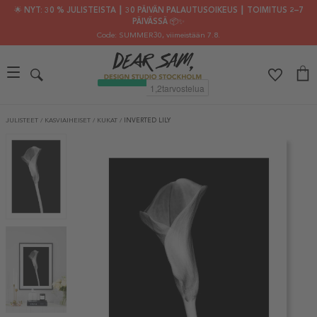
🌟 NYT: 30 % JULISTEISTA ┃ 30 PÄIVÄN PALAUTUSOIKEUS ┃ TOIMITUS 2–7
PÄIVÄSSÄ 📦✨
Code: SUMMER30
, viimeistään 7.8.
JULISTEET
/
KASVIAIHEISET
/
KUKAT
/
INVERTED LILY