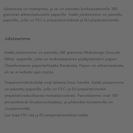
Julisteessa on mattapinta, ja se on painettu korkealaatuiselle 240
gramman arkistolaatuiselle paperille. Kaikki julisteemme on painettu
paperille, jolla on FSC:n ympäristömerkintä ja EU-ympäristömerkki.
Julisteemme
Kaikki julisteemme on painettu 240 gramman Multidesign Smooth
White -paperille, joka on korkealaatuinen päällystämätön paperi
Clairefontainen paperitehtaalta Ranskasta. Paperi on arkistolaatuista,
eli se ei kellastu ajan myötä.
Ympäristönäkökohdat ovat tärkeitä Dear Samille. Kaikki julisteemme
on painettu paperille, jolla on FSC- ja EU-ympäristömerkit
ympäristövastuullisesta metsätaloudesta. Painotilamme ovat 100-
prosenttisesti ilmastoneutraaleja, ja julisteiden tuotannolla on
Joutsenmerkki.
Lue lisää FSC:stä ja EU-ympäristömerkistä täältä.