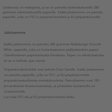
Julisteessa on mattapinta, ja se on painettu korkealaatuiselle 240
gramman arkistolaatuiselle paperille. Kaikki julisteemme on painettu
paperille, jolla on FSC:n ympäristömerkintä ja EU-ympäristömerkki.
Julisteemme
Kaikki julisteemme on painettu 240 gramman Multidesign Smooth
White -paperille, joka on korkealaatuinen päällystämätön paperi
Clairefontainen paperitehtaalta Ranskasta. Paperi on arkistolaatuista,
eli se ei kellastu ajan myötä.
Ympäristönäkökohdat ovat tärkeitä Dear Samille. Kaikki julisteemme
on painettu paperille, jolla on FSC- ja EU-ympäristömerkit
ympäristövastuullisesta metsätaloudesta. Painotilamme ovat 100-
prosenttisesti ilmastoneutraaleja, ja julisteiden tuotannolla on
Joutsenmerkki.
Lue lisää FSC:stä ja EU-ympäristömerkistä täältä.