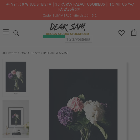
🌟 NYT: 30 % JULISTEISTA ┃ 30 PÄIVÄN PALAUTUSOIKEUS ┃ TOIMITUS 2–7
PÄIVÄSSÄ 📦✨
Code: SUMMER30
, viimeistään 8.8.
JULISTEET
/
KASVIAIHEISET
/
HYDRANGEA VASE