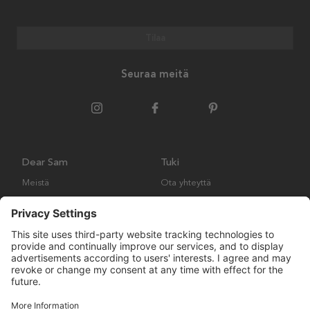
Tilaa
Seuraa meitä
Dear Sam
Tuki
Meistä
Ota yhteyttä
Ympäristökäytäntö
Kysymyksiä ja vastauksia
Yleiset ehdot
Palautukset ja vaatimukset