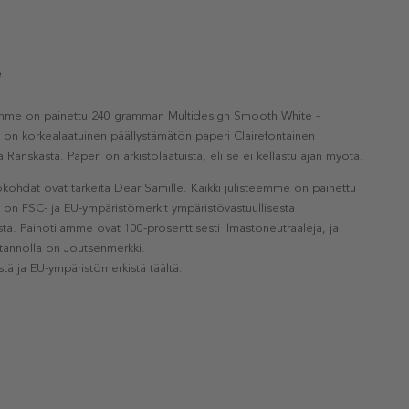
e
eemme on painettu 240 gramman Multidesign Smooth White -
a on korkealaatuinen päällystämätön paperi Clairefontainen
a Ranskasta. Paperi on arkistolaatuista, eli se ei kellastu ajan myötä.
kohdat ovat tärkeitä Dear Samille. Kaikki julisteemme on painettu
la on FSC- ja EU-ympäristömerkit ympäristövastuullisesta
a. Painotilamme ovat 100-prosenttisesti ilmastoneutraaleja, ja
otannolla on Joutsenmerkki.
stä ja EU-ympäristömerkistä täältä.