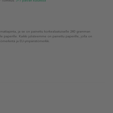
- Toimitus:
3–7 päivän kuluessa
 mattapinta, ja se on painettu korkealaatuiselle 240 gramman
lle paperille. Kaikki julisteemme on painettu paperille, jolla on
ömerkintä ja EU-ympäristömerkki.