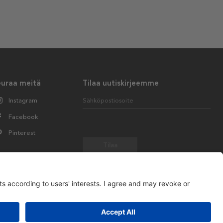
euraa meitä
Tilaa uutiskirjeemme
Instagram
Sähköpostiosoite
Facebook
Pinterest
Tilaa