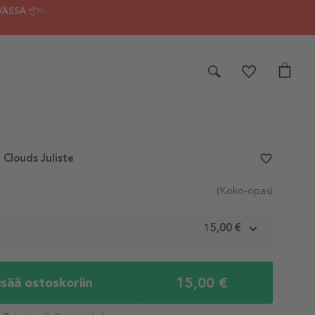
VÄSSÄ 📦✨
 Clouds Juliste
favorite_border
(Koko-opas)
m
15,00 €
15,00 €
isää ostoskoriin