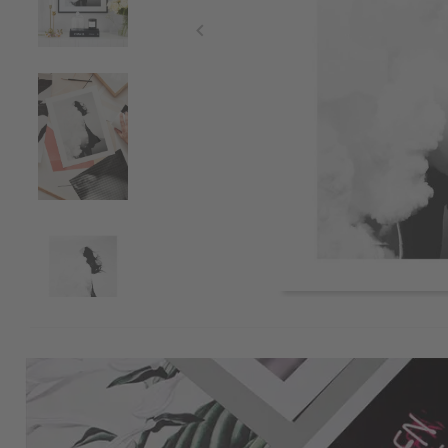
Item
1
of
4