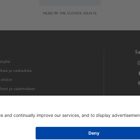
HEAD IN THE CLOUDS JULISTE
S
teyttä
siä ja vastauksia
t ehdot
kset ja vaatimukset