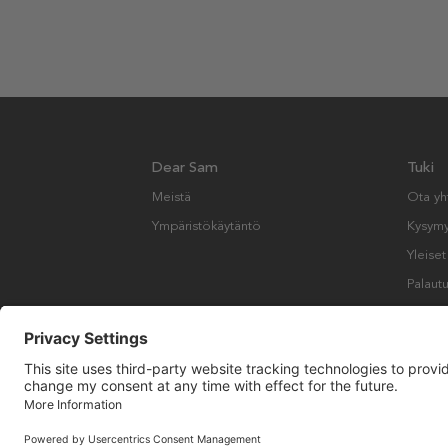
Dear Sam
Tuki
Meistä
Ota yh
Ympäristökäytäntö
Kysymyk
Yleise
Palautu
Copyright © Many Brands AB 2023. Kaikki oikeudet pidätetään.