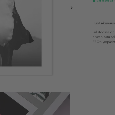
Varastossa
Tuotekuvaus
Julisteessa on
arkistolaatuise
FSC:n ympärist