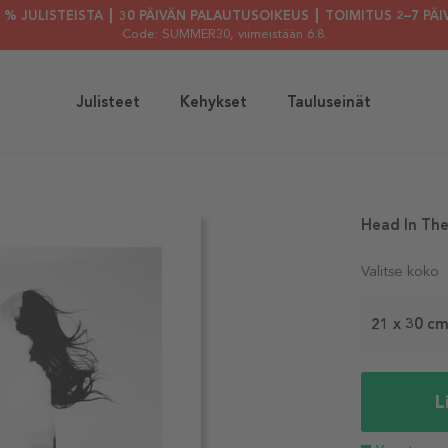
30 % JULISTEISTA ┃ 30 PÄIVÄN PALAUTUSOIKEUS ┃ TOIMITUS 2–7 PÄI
Code: SUMMER30
, viimeistään 6.8.
Julisteet
Kehykset
Tauluseinät
Head In The
Valitse koko
21 x 30 c
L