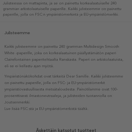
Julisteessa on mattapinta, ja se on painettu korkealaatuiselle 240
gramman arkistolaatuiselle paperille. Kaikki julisteemme on painettu
paperille, jolla on FSC:n ympäristömerkintä ja EU-ympäristömerkki.
Julisteemme
Kaikki julisteemme on painettu 240 gramman Multidesign Smooth
White -paperille, joka on korkealaatuinen päällystämätön paperi
Clairefontainen paperitehtaalta Ranskasta. Paperi on arkistolaatuista,
eli se ei kellastu ajan myötä.
Ympäristönäkökohdat ovat tärkeitä Dear Samille. Kaikki julisteemme
on painettu paperille, jolla on FSC- ja EU-ympäristömerkit
ympäristövastuullisesta metsätaloudesta. Painotilamme ovat 100-
prosenttisesti ilmastoneutraaleja, ja julisteiden tuotannolla on
Joutsenmerkki.
Lue lisää FSC:stä ja EU-ympäristömerkistä täältä.
Äskettäin katsotut tuotteet