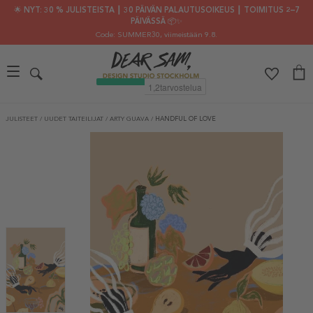
🌟 NYT: 30 % JULISTEISTA ┃ 30 PÄIVÄN PALAUTUSOIKEUS ┃ TOIMITUS 2–7
PÄIVÄSSÄ 📦✨
Code: SUMMER30
, viimeistään 9.8.
JULISTEET
/
UUDET TAITEILIJAT
/
ARTY GUAVA
/
HANDFUL OF LOVE