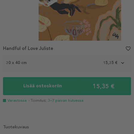
Handful of Love Juliste
favorite_border
30 x 40 cm
15,35 €
15,35 €
Lisää ostoskoriin
Varastossa
- Toimitus:
3–7 päivän kuluessa
Tuotekuvaus