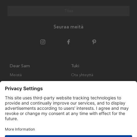
Tilaa
Seuraa meitä
Dear Sam
Tuki
Meistä
Ota yhteyttä
Ympäristökäytäntö
Kysymyksiä ja vastauksia
Yleiset ehdot
Palautukset ja vaatimukset
Copyright © Many Brands AB 2023. Kaikki oikeudet pidätetään.