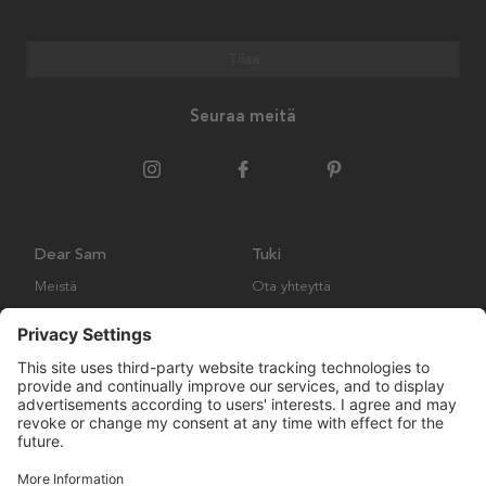
Tilaa
Seuraa meitä
Dear Sam
Tuki
Meistä
Ota yhteyttä
Ympäristökäytäntö
Kysymyksiä ja vastauksia
Yleiset ehdot
Palautukset ja vaatimukset