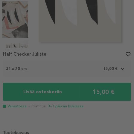
Item
1
Half Checker Juliste
favorite_border
of
4
21 x 30 cm
15,00 €
15,00 €
Lisää ostoskoriin
Varastossa
- Toimitus:
3–7 päivän kuluessa
Tuotekuvaus