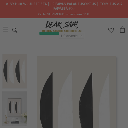
🌟 NYT: 30 % JULISTEISTA ┃ 30 PÄIVÄN PALAUTUSOIKEUS ┃ TOIMITUS 2–7
PÄIVÄSSÄ 📦✨
Code: SUMMER30
, viimeistään 10.8.