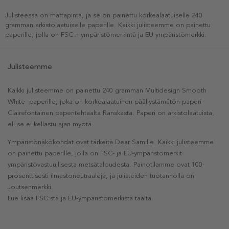
Julisteessa on mattapinta, ja se on painettu korkealaatuiselle 240
gramman arkistolaatuiselle paperille. Kaikki julisteemme on painettu
paperille, jolla on FSC:n ympäristömerkintä ja EU-ympäristömerkki.
Julisteemme
Kaikki julisteemme on painettu 240 gramman Multidesign Smooth
White -paperille, joka on korkealaatuinen päällystämätön paperi
Clairefontainen paperitehtaalta Ranskasta. Paperi on arkistolaatuista,
eli se ei kellastu ajan myötä.
Ympäristönäkökohdat ovat tärkeitä Dear Samille. Kaikki julisteemme
on painettu paperille, jolla on FSC- ja EU-ympäristömerkit
ympäristövastuullisesta metsätaloudesta. Painotilamme ovat 100-
prosenttisesti ilmastoneutraaleja, ja julisteiden tuotannolla on
Joutsenmerkki.
Lue lisää FSC:stä ja EU-ympäristömerkistä täältä.