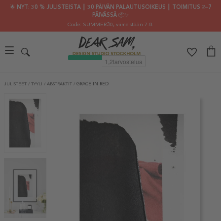
🌟 NYT: 30 % JULISTEISTA ┃ 30 PÄIVÄN PALAUTUSOIKEUS ┃ TOIMITUS 2–7
PÄIVÄSSÄ 📦✨
Code: SUMMER30
, viimeistään 7.8.
JULISTEET
/
TYYLI
/
ABSTRAKTIT
/
GRACE IN RED