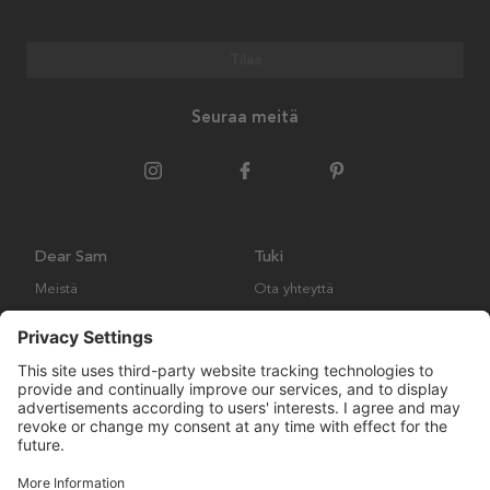
Tilaa
Seuraa meitä
Dear Sam
Tuki
Meistä
Ota yhteyttä
Ympäristökäytäntö
Kysymyksiä ja vastauksia
Yleiset ehdot
Palautukset ja vaatimukset