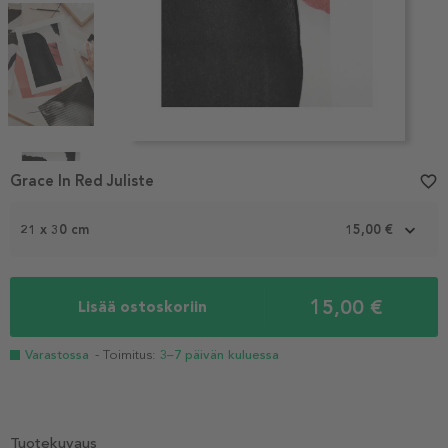
Item
1
Grace In Red Juliste
favorite_border
of
4
21 x 30 cm
15,00 €
15,00 €
Lisää ostoskoriin
Varastossa
- Toimitus:
3–7 päivän kuluessa
Tuotekuvaus