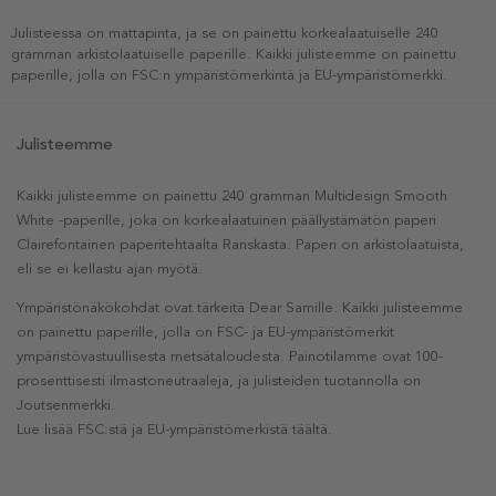
Julisteessa on mattapinta, ja se on painettu korkealaatuiselle 240
gramman arkistolaatuiselle paperille. Kaikki julisteemme on painettu
paperille, jolla on FSC:n ympäristömerkintä ja EU-ympäristömerkki.
Julisteemme
Kaikki julisteemme on painettu 240 gramman Multidesign Smooth
White -paperille, joka on korkealaatuinen päällystämätön paperi
Clairefontainen paperitehtaalta Ranskasta. Paperi on arkistolaatuista,
eli se ei kellastu ajan myötä.
Ympäristönäkökohdat ovat tärkeitä Dear Samille. Kaikki julisteemme
on painettu paperille, jolla on FSC- ja EU-ympäristömerkit
ympäristövastuullisesta metsätaloudesta. Painotilamme ovat 100-
prosenttisesti ilmastoneutraaleja, ja julisteiden tuotannolla on
Joutsenmerkki.
Lue lisää FSC:stä ja EU-ympäristömerkistä täältä.