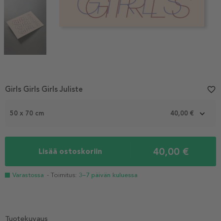
Item
Girls Girls Girls Juliste
favorite_border
1
of
50 x 70 cm
40,00 €
3
40,00 €
Lisää ostoskoriin
Varastossa
- Toimitus:
3–7 päivän kuluessa
Tuotekuvaus