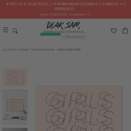
🌟 NYT: 30 % JULISTEISTA ┃ 30 PÄIVÄN PALAUTUSOIKEUS ┃ TOIMITUS 2–7
PÄIVÄSSÄ 📦✨
Code: SUMMER30
, viimeistään 9.8.
JULISTEET
/
HUONE
/
NUORTENHUONE
/
GIRLS GIRLS GIRLS