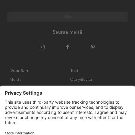
Tilaa
Seuraa meitä
Dear Sam
Tuki
Meistä
Ota yhteyttä
Ympäristökäytäntö
Kysymyksiä ja vastauksia
Yleiset ehdot
Palautukset ja vaatimukset