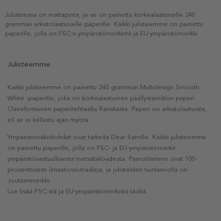
Julisteessa on mattapinta, ja se on painettu korkealaatuiselle 240
gramman arkistolaatuiselle paperille. Kaikki julisteemme on painettu
paperille, jolla on FSC:n ympäristömerkintä ja EU-ympäristömerkki.
Julisteemme
Kaikki julisteemme on painettu 240 gramman Multidesign Smooth
White -paperille, joka on korkealaatuinen päällystämätön paperi
Clairefontainen paperitehtaalta Ranskasta. Paperi on arkistolaatuista,
eli se ei kellastu ajan myötä.
Ympäristönäkökohdat ovat tärkeitä Dear Samille. Kaikki julisteemme
on painettu paperille, jolla on FSC- ja EU-ympäristömerkit
ympäristövastuullisesta metsätaloudesta. Painotilamme ovat 100-
prosenttisesti ilmastoneutraaleja, ja julisteiden tuotannolla on
Joutsenmerkki.
Lue lisää FSC:stä ja EU-ympäristömerkistä täältä.