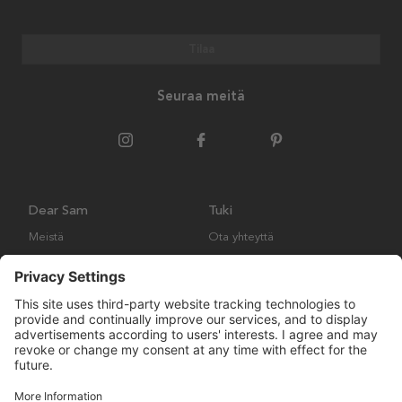
Tilaa
Seuraa meitä
Dear Sam
Tuki
Meistä
Ota yhteyttä
Ympäristökäytäntö
Kysymyksiä ja vastauksia
Yleiset ehdot
Palautukset ja vaatimukset