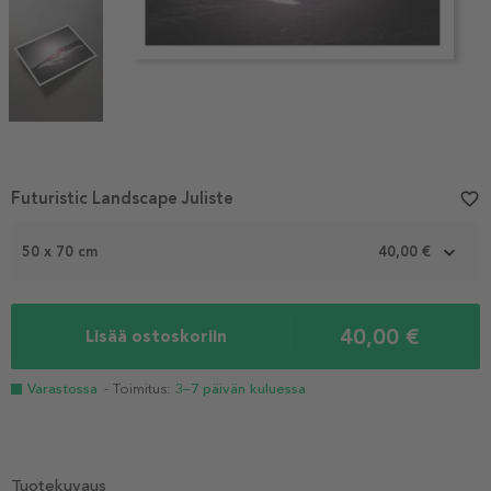
Item
Futuristic Landscape Juliste
favorite_border
1
of
50 x 70 cm
40,00 €
3
40,00 €
Lisää ostoskoriin
Varastossa
- Toimitus:
3–7 päivän kuluessa
Tuotekuvaus