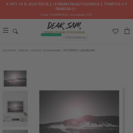
🌟 NYT: 30 % JULISTEISTA ┃ 30 PÄIVÄN PALAUTUSOIKEUS ┃ TOIMITUS 2–7
PÄIVÄSSÄ 📦✨
Code: SUMMER30
, viimeistään 8.8.
JULISTEET
/
NATUR
/
LUONTO JA MAISEMAT
/
FUTURISTIC LANDSCAPE