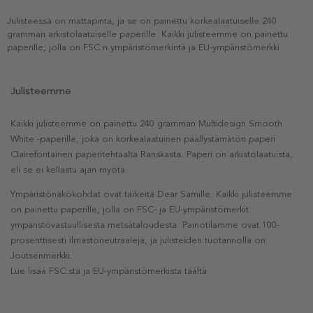
Julisteessa on mattapinta, ja se on painettu korkealaatuiselle 240
gramman arkistolaatuiselle paperille. Kaikki julisteemme on painettu
paperille, jolla on FSC:n ympäristömerkintä ja EU-ympäristömerkki.
Julisteemme
Kaikki julisteemme on painettu 240 gramman Multidesign Smooth
White -paperille, joka on korkealaatuinen päällystämätön paperi
Clairefontainen paperitehtaalta Ranskasta. Paperi on arkistolaatuista,
eli se ei kellastu ajan myötä.
Ympäristönäkökohdat ovat tärkeitä Dear Samille. Kaikki julisteemme
on painettu paperille, jolla on FSC- ja EU-ympäristömerkit
ympäristövastuullisesta metsätaloudesta. Painotilamme ovat 100-
prosenttisesti ilmastoneutraaleja, ja julisteiden tuotannolla on
Joutsenmerkki.
Lue lisää FSC:stä ja EU-ympäristömerkistä täältä.