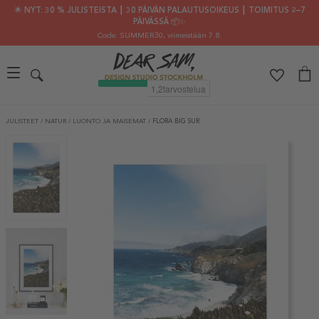
🌟 NYT: 30 % JULISTEISTA ┃ 30 PÄIVÄN PALAUTUSOIKEUS ┃ TOIMITUS 2–7
PÄIVÄSSÄ 📦✨
Code: SUMMER30
, viimeistään 7.8.
JULISTEET
/
NATUR
/
LUONTO JA MAISEMAT
/
FLORA BIG SUR