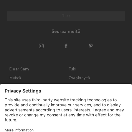
Tilaa
Seuraa meitä
Dear Sam
Tuki
Meistä
Ota yhteyttä
Ympäristökäytäntö
Kysymyksiä ja vastauksia
Yleiset ehdot
Palautukset ja vaatimukset