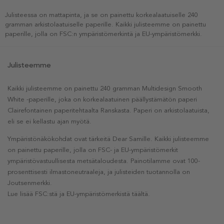
Julisteessa on mattapinta, ja se on painettu korkealaatuiselle 240
gramman arkistolaatuiselle paperille. Kaikki julisteemme on painettu
paperille, jolla on FSC:n ympäristömerkintä ja EU-ympäristömerkki.
Julisteemme
Kaikki julisteemme on painettu 240 gramman Multidesign Smooth
White -paperille, joka on korkealaatuinen päällystämätön paperi
Clairefontainen paperitehtaalta Ranskasta. Paperi on arkistolaatuista,
eli se ei kellastu ajan myötä.
Ympäristönäkökohdat ovat tärkeitä Dear Samille. Kaikki julisteemme
on painettu paperille, jolla on FSC- ja EU-ympäristömerkit
ympäristövastuullisesta metsätaloudesta. Painotilamme ovat 100-
prosenttisesti ilmastoneutraaleja, ja julisteiden tuotannolla on
Joutsenmerkki.
Lue lisää FSC:stä ja EU-ympäristömerkistä täältä.