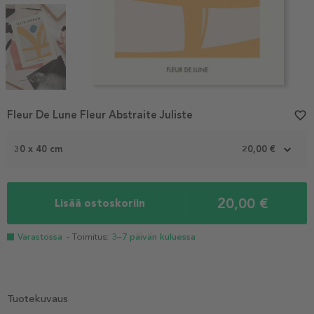
Item
Fleur De Lune Fleur Abstraite Juliste
favorite_border
1
of
3
30 x 40 cm
20,00 €
20,00 €
Lisää ostoskoriin
Varastossa
- Toimitus:
3–7 päivän kuluessa
Tuotekuvaus