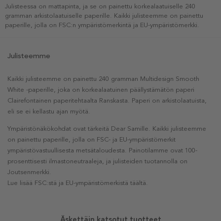
Julisteessa on mattapinta, ja se on painettu korkealaatuiselle 240
gramman arkistolaatuiselle paperille. Kaikki julisteemme on painettu
paperille, jolla on FSC:n ympäristömerkintä ja EU-ympäristömerkki.
Julisteemme
Kaikki julisteemme on painettu 240 gramman Multidesign Smooth
White -paperille, joka on korkealaatuinen päällystämätön paperi
Clairefontainen paperitehtaalta Ranskasta. Paperi on arkistolaatuista,
eli se ei kellastu ajan myötä.
Ympäristönäkökohdat ovat tärkeitä Dear Samille. Kaikki julisteemme
on painettu paperille, jolla on FSC- ja EU-ympäristömerkit
ympäristövastuullisesta metsätaloudesta. Painotilamme ovat 100-
prosenttisesti ilmastoneutraaleja, ja julisteiden tuotannolla on
Joutsenmerkki.
Lue lisää FSC:stä ja EU-ympäristömerkistä täältä.
Äskettäin katsotut tuotteet