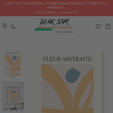
🌟 NYT: 30 % JULISTEISTA ┃ 30 PÄIVÄN PALAUTUSOIKEUS ┃ TOIMITUS 2–7
PÄIVÄSSÄ 📦✨
Code: SUMMER30
, viimeistään 8.8.