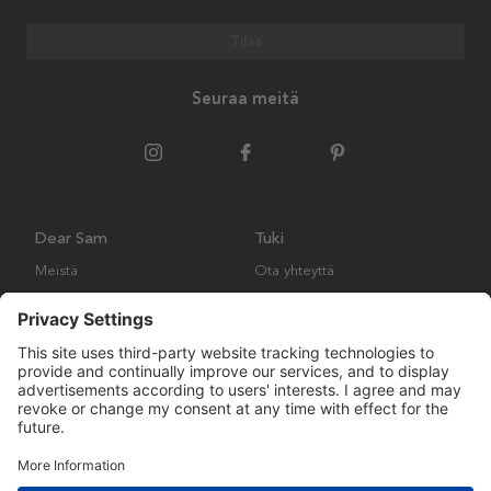
Tilaa
Seuraa meitä
Dear Sam
Tuki
Meistä
Ota yhteyttä
Ympäristökäytäntö
Kysymyksiä ja vastauksia
Yleiset ehdot
Palautukset ja vaatimukset
Copyright © Many Brands AB 2023. Kaikki oikeudet pidätetään.