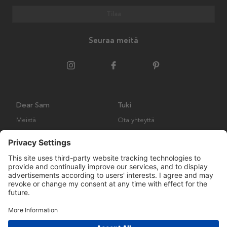
Tilaa
Seuraa meitä
Dear Sam
Tuki
Meistä
Ota yhteyttä
Ympäristökäytäntö
Kysymyksiä ja vastauksia
Yleiset ehdot
Palautukset ja vaatimukset
Copyright © Many Brands AB 2023. Kaikki oikeudet pidätetään.