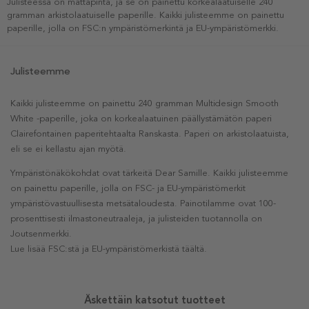
Julisteessa on mattapinta, ja se on painettu korkealaatuiselle 240
gramman arkistolaatuiselle paperille. Kaikki julisteemme on painettu
paperille, jolla on FSC:n ympäristömerkintä ja EU-ympäristömerkki.
Julisteemme
Kaikki julisteemme on painettu 240 gramman Multidesign Smooth
White -paperille, joka on korkealaatuinen päällystämätön paperi
Clairefontainen paperitehtaalta Ranskasta. Paperi on arkistolaatuista,
eli se ei kellastu ajan myötä.
Ympäristönäkökohdat ovat tärkeitä Dear Samille. Kaikki julisteemme
on painettu paperille, jolla on FSC- ja EU-ympäristömerkit
ympäristövastuullisesta metsätaloudesta. Painotilamme ovat 100-
prosenttisesti ilmastoneutraaleja, ja julisteiden tuotannolla on
Joutsenmerkki.
Lue lisää FSC:stä ja EU-ympäristömerkistä täältä.
Äskettäin katsotut tuotteet