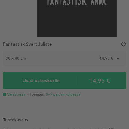
Fantastisk Svart Juliste
favorite_border
30 x 40 cm
14,95 €
14,95 €
Lisää ostoskoriin
Varastossa
- Toimitus:
3–7 päivän kuluessa
Tuotekuvaus