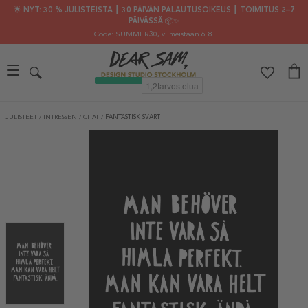
🌟 NYT: 30 % JULISTEISTA ┃ 30 PÄIVÄN PALAUTUSOIKEUS ┃ TOIMITUS 2–7
PÄIVÄSSÄ 📦✨
Code: SUMMER30
, viimeistään 6.8.
JULISTEET
/
INTRESSEN
/
CITAT
/
FANTASTISK SVART