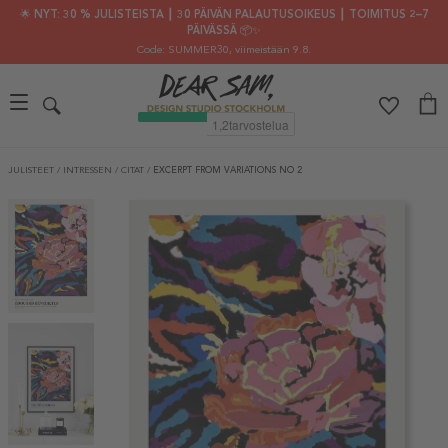
🌟 NYT: 30 % JULISTEISTA ┃ 30 PÄIVÄN PALAUTUSOIKEUS ┃ TOIMITUS 2–7
PÄIVÄSSÄ 📦✨
Code: SUMMER30
, viimeistään 9.8.
JULISTEET
/
INTRESSEN
/
CITAT
/
EXCERPT FROM VARIATIONS NO 2