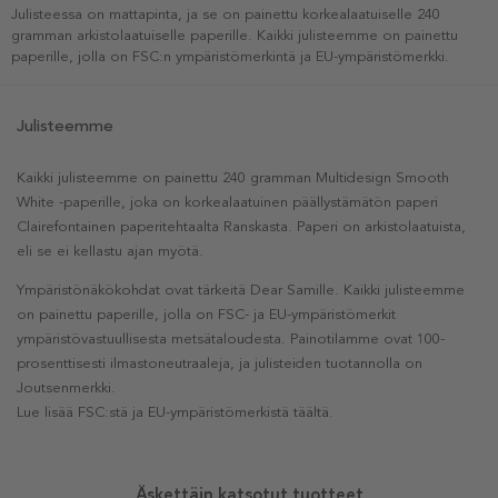
Julisteessa on mattapinta, ja se on painettu korkealaatuiselle 240
gramman arkistolaatuiselle paperille. Kaikki julisteemme on painettu
paperille, jolla on FSC:n ympäristömerkintä ja EU-ympäristömerkki.
Julisteemme
Kaikki julisteemme on painettu 240 gramman Multidesign Smooth
White -paperille, joka on korkealaatuinen päällystämätön paperi
Clairefontainen paperitehtaalta Ranskasta. Paperi on arkistolaatuista,
eli se ei kellastu ajan myötä.
Ympäristönäkökohdat ovat tärkeitä Dear Samille. Kaikki julisteemme
on painettu paperille, jolla on FSC- ja EU-ympäristömerkit
ympäristövastuullisesta metsätaloudesta. Painotilamme ovat 100-
prosenttisesti ilmastoneutraaleja, ja julisteiden tuotannolla on
Joutsenmerkki.
Lue lisää FSC:stä ja EU-ympäristömerkistä täältä.
Äskettäin katsotut tuotteet