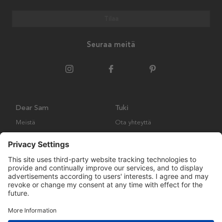
Tilaa
Seuraa meitä
Dear Sam
Tuki
Meistä
Ota yhteyttä
Ympäristökäytäntö
Kysymyksiä ja vastauksia
Yleiset ehdot
Palautukset ja vaatimukset
Copyright © Many Brands AB 2023. Kaikki oikeudet pidätetään.