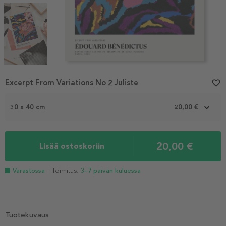
Item
Excerpt From Variations No 2 Juliste
favorite_border
1
of
3
30 x 40 cm
20,00 €
20,00 €
Lisää ostoskoriin
Varastossa
- Toimitus:
3–7 päivän kuluessa
Tuotekuvaus