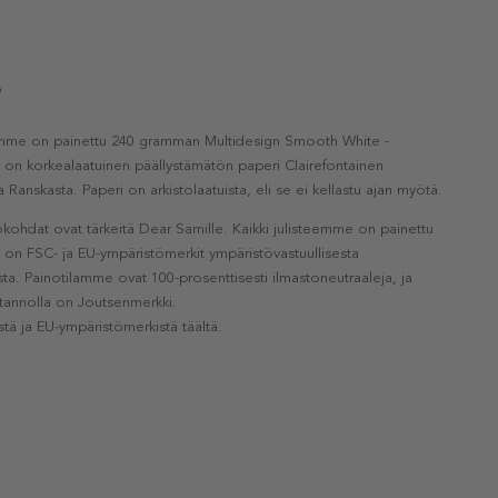
e
eemme on painettu 240 gramman Multidesign Smooth White -
a on korkealaatuinen päällystämätön paperi Clairefontainen
a Ranskasta. Paperi on arkistolaatuista, eli se ei kellastu ajan myötä.
kohdat ovat tärkeitä Dear Samille. Kaikki julisteemme on painettu
la on FSC- ja EU-ympäristömerkit ympäristövastuullisesta
a. Painotilamme ovat 100-prosenttisesti ilmastoneutraaleja, ja
otannolla on Joutsenmerkki.
stä ja EU-ympäristömerkistä täältä.