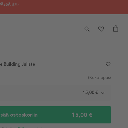
VÄSSÄ 📦✨
 Building Juliste
favorite_border
(Koko-opas)
m
15,00 €
15,00 €
isää ostoskoriin