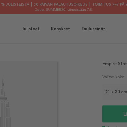
30 % JULISTEISTA ┃ 30 PÄIVÄN PALAUTUSOIKEUS ┃ TOIMITUS 2–7 PÄI
Code: SUMMER30
, viimeistään 7.8.
Julisteet
Kehykset
Tauluseinät
Empire State
Valitse koko
21 x 30 c
L