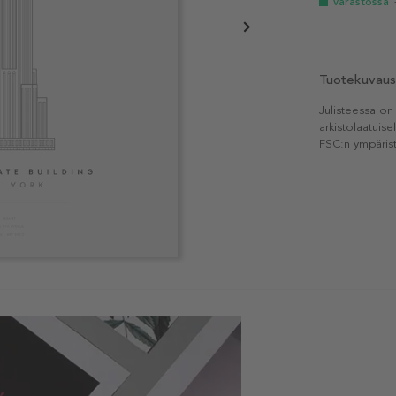
Varastossa
Tuotekuvaus
Julisteessa on
arkistolaatuise
FSC:n ympärist