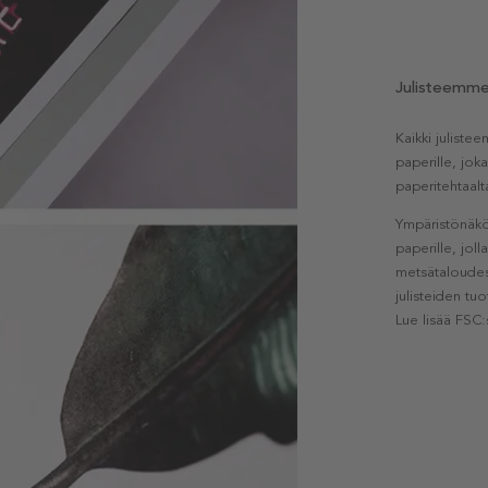
Julisteemm
Kaikki julist
paperille, jok
paperitehtaalt
Ympäristönäkö
paperille, jol
metsätaloudest
julisteiden tu
Lue lisää FSC: