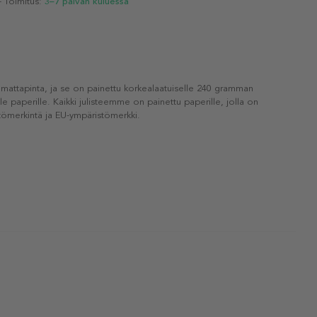
- Toimitus:
3–7 päivän kuluessa
 mattapinta, ja se on painettu korkealaatuiselle 240 gramman
lle paperille. Kaikki julisteemme on painettu paperille, jolla on
ömerkintä ja EU-ympäristömerkki.