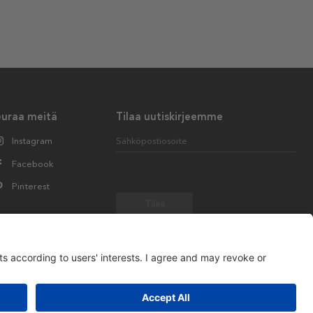
euraa meitä
Tilaa uutiskirjeemme
Instagram
Sähköpostiosoite
Facebook
Pinterest
Tilaa