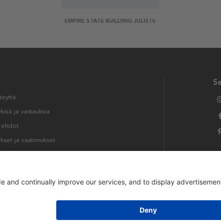
EMPIRE STATE BUILDING JULISTE
S
teyttä
siä ja vastauksia
t ehdot
kset ja vaatimukset