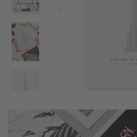
Item
1
of
4