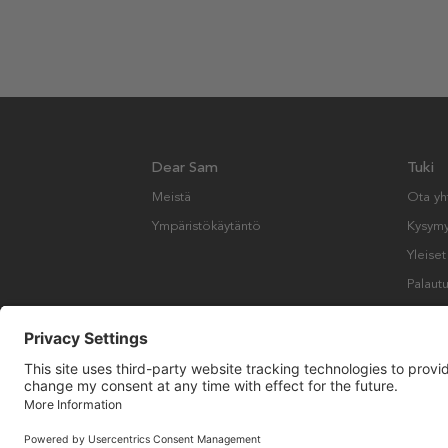
Dear Sam
Tuki
Meistä
Ota yh
Ympäristökäytäntö
Kysymyk
Yleise
Palautu
Copyright © Many Brands AB 2023. Kaikki oikeudet pidätetään.