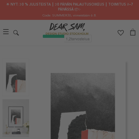
🌟 NYT: 30 % JULISTEISTA ┃ 30 PÄIVÄN PALAUTUSOIKEUS ┃ TOIMITUS 2–7
PÄIVÄSSÄ 📦✨
Code: SUMMER30
, viimeistään 6.8.