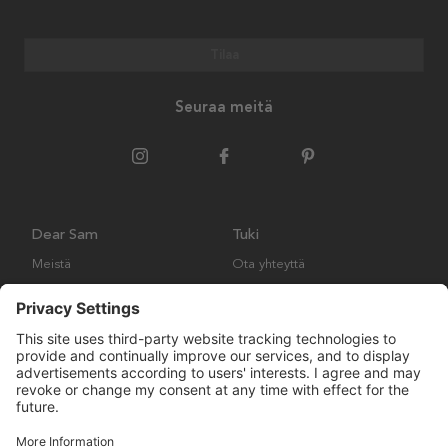
Tilaa
Seuraa meitä
Dear Sam
Tuki
Meistä
Ota yhteyttä
Ympäristökäytäntö
Kysymyksiä ja vastauksia
Yleiset ehdot
Palautukset ja vaatimukset