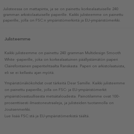
Julisteessa on mattapinta, ja se on painettu korkealaatuiselle 240
gramman arkistolaatuiselle paperille. Kaikki julisteemme on painettu
paperille, jolla on FSC:n ympäristömerkintä ja EU-ympäristömerkki.
Julisteemme
Kaikki julisteemme on painettu 240 gramman Multidesign Smooth
White -paperille, joka on korkealaatuinen päällystämätön paperi
Clairefontainen paperitehtaalta Ranskasta. Paperi on arkistolaatuista,
eli se ei kellastu ajan myötä.
Ympäristönäkökohdat ovat tärkeitä Dear Samille. Kaikki julisteemme
on painettu paperille, jolla on FSC- ja EU-ympäristömerkit
ympäristövastuullisesta metsätaloudesta. Painotilamme ovat 100-
prosenttisesti ilmastoneutraaleja, ja julisteiden tuotannolla on
Joutsenmerkki.
Lue lisää FSC:stä ja EU-ympäristömerkistä täältä.