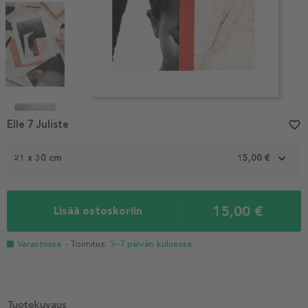
Item
1
Elle 7 Juliste
favorite_border
of
4
21 x 30 cm
15,00 €
15,00 €
Lisää ostoskoriin
Varastossa
- Toimitus:
3–7 päivän kuluessa
Tuotekuvaus