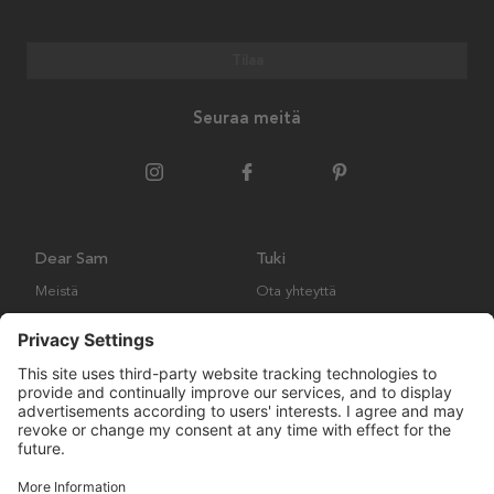
Tilaa
Seuraa meitä
Dear Sam
Tuki
Meistä
Ota yhteyttä
Ympäristökäytäntö
Kysymyksiä ja vastauksia
Yleiset ehdot
Palautukset ja vaatimukset