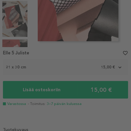
Item
1
Elle 5 Juliste
favorite_border
of
4
21 x 30 cm
15,00 €
15,00 €
Lisää ostoskoriin
Varastossa
- Toimitus:
3–7 päivän kuluessa
Tuotekuvaus