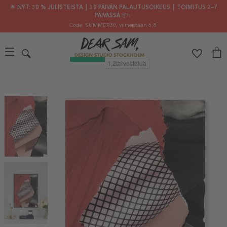
🌟 NYT: 30 % JULISTEISTA ┃ 30 PÄIVÄN PALAUTUSOIKEUS ┃ TOIMITUS 2–7
PÄIVÄSSÄ 📦✨
Code: SUMMER30
, viimeistään 6.8.