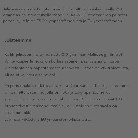
Julisteessa on mattapinta, ja se on painettu korkealaatuiselle 240
gramman arkistolaatuiselle paperille. Kaikki julisteemme on painettu
paperille, jolla on FSC:n ympäristömerkintä ja EU-ympäristömerkki.
Julisteemme
Kaikki julisteemme on painettu 240 gramman Multidesign Smooth
White -paperille, joka on korkealaatuinen päällystämätön paperi
Clairefontainen paperitehtaalta Ranskasta. Paperi on arkistolaatuista,
eli se ei kellastu ajan myötä.
Ympäristönäkökohdat ovat tärkeitä Dear Samille. Kaikki julisteemme
on painettu paperille, jolla on FSC- ja EU-ympäristömerkit
ympäristövastuullisesta metsätaloudesta. Painotilamme ovat 100-
prosenttisesti ilmastoneutraaleja, ja julisteiden tuotannolla on
Joutsenmerkki.
Lue lisää FSC:stä ja EU-ympäristömerkistä täältä.