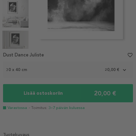
Item
1
Dust Dance Juliste
favorite_border
of
5
30 x 40 cm
20,00 €
20,00 €
Lisää ostoskoriin
Varastossa
- Toimitus:
3–7 päivän kuluessa
Tuotekuvaus