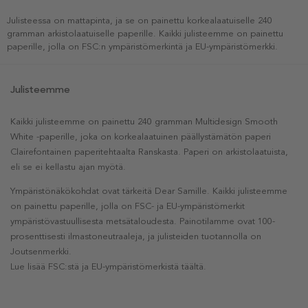
Julisteessa on mattapinta, ja se on painettu korkealaatuiselle 240
gramman arkistolaatuiselle paperille. Kaikki julisteemme on painettu
paperille, jolla on FSC:n ympäristömerkintä ja EU-ympäristömerkki.
Julisteemme
Kaikki julisteemme on painettu 240 gramman Multidesign Smooth
White -paperille, joka on korkealaatuinen päällystämätön paperi
Clairefontainen paperitehtaalta Ranskasta. Paperi on arkistolaatuista,
eli se ei kellastu ajan myötä.
Ympäristönäkökohdat ovat tärkeitä Dear Samille. Kaikki julisteemme
on painettu paperille, jolla on FSC- ja EU-ympäristömerkit
ympäristövastuullisesta metsätaloudesta. Painotilamme ovat 100-
prosenttisesti ilmastoneutraaleja, ja julisteiden tuotannolla on
Joutsenmerkki.
Lue lisää FSC:stä ja EU-ympäristömerkistä täältä.