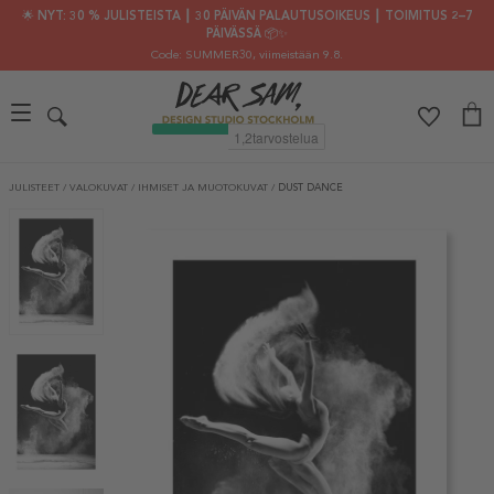
🌟 NYT: 30 % JULISTEISTA ┃ 30 PÄIVÄN PALAUTUSOIKEUS ┃ TOIMITUS 2–7
PÄIVÄSSÄ 📦✨
Code: SUMMER30
, viimeistään 9.8.
JULISTEET
/
VALOKUVAT
/
IHMISET JA MUOTOKUVAT
/
DUST DANCE