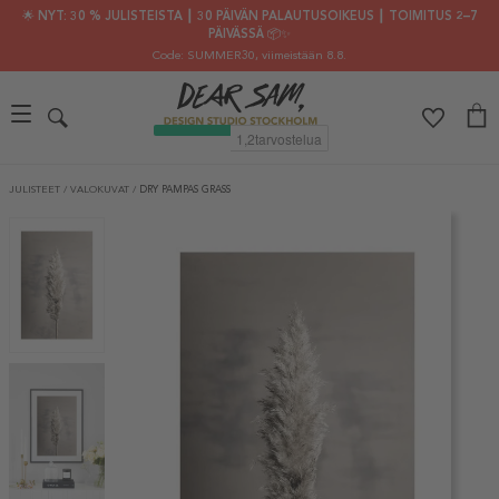
🌟 NYT: 30 % JULISTEISTA ┃ 30 PÄIVÄN PALAUTUSOIKEUS ┃ TOIMITUS 2–7
PÄIVÄSSÄ 📦✨
Code: SUMMER30
, viimeistään 8.8.
JULISTEET
/
VALOKUVAT
/
DRY PAMPAS GRASS