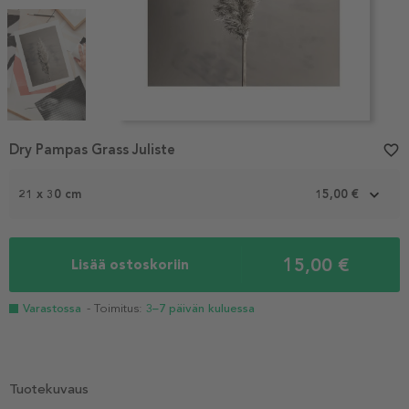
Item
Dry Pampas Grass Juliste
favorite_border
1
of
3
21 x 30 cm
15,00 €
15,00 €
Lisää ostoskoriin
Varastossa
- Toimitus:
3–7 päivän kuluessa
Tuotekuvaus