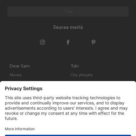
Tilaa
Seuraa meitä
Dear Sam
Tuki
Meistä
Ota yhteyttä
Ympäristökäytäntö
Kysymyksiä ja vastauksia
Yleiset ehdot
Palautukset ja vaatimukset
Copyright © Many Brands AB 2023. Kaikki oikeudet pidätetään.