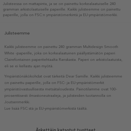
Julisteessa on mattapinta, ja se on painettu korkealaatuiselle 240
gramman arkistolaatuiselle paperille. Kaikki julisteemme on painettu
paperille, jolla on FSC:n ympäristömerkintä ja EU-ympäristömerkki.
Julisteemme
Kaikki julisteemme on painettu 240 gramman Multidesign Smooth
White -paperille, joka on korkealaatuinen päällystämätön paperi
Clairefontainen paperitehtaalta Ranskasta. Paperi on arkistolaatuista,
eli se ei kellastu ajan myötä.
Ympäristönäkökohdat ovat tärkeitä Dear Samille. Kaikki julisteemme
on painettu paperille, jolla on FSC- ja EU-ympäristömerkit
ympäristövastuullisesta metsätaloudesta. Painotilamme ovat 100-
prosenttisesti ilmastoneutraaleja, ja julisteiden tuotannolla on
Joutsenmerkki.
Lue lisää FSC:stä ja EU-ympäristömerkistä täältä.
Äskettäin katsotut tuotteet