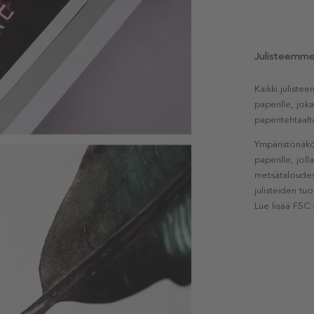
Julisteemm
Kaikki julist
paperille, jok
paperitehtaalt
Ympäristönäkö
paperille, jol
metsätaloudest
julisteiden tu
Lue lisää FSC: