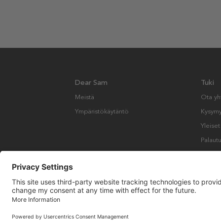
Dear Sam
Tuki
Meistä
Ota yh
Ympäristökäytäntö
Kysymyk
Yleise
Palautu
Copyright © Many Brands AB 2023. Kaikki oikeudet pidätetään.