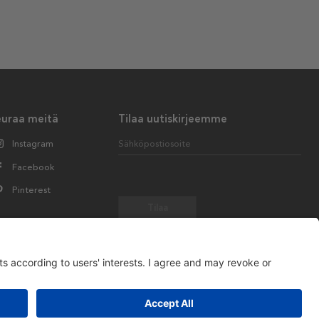
euraa meitä
Tilaa uutiskirjeemme
Instagram
Sähköpostiosoite
Facebook
Pinterest
Tilaa