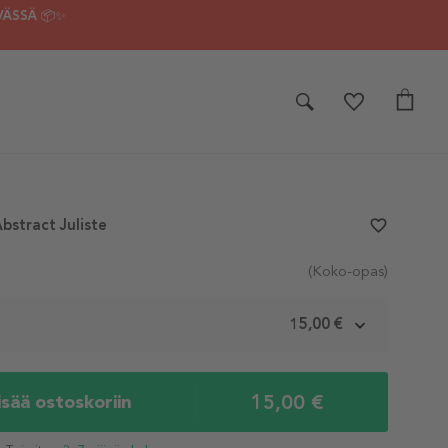
VÄSSÄ 📦✨
stract Juliste
favorite_border
(Koko-opas)
m
15,00 €
15,00 €
isää ostoskoriin