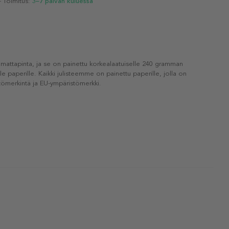
- Toimitus:
3–7 päivän kuluessa
 mattapinta, ja se on painettu korkealaatuiselle 240 gramman
lle paperille. Kaikki julisteemme on painettu paperille, jolla on
ömerkintä ja EU-ympäristömerkki.