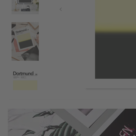
Item
1
of
4