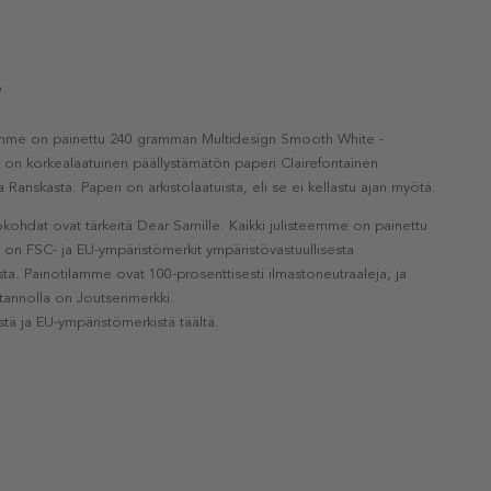
e
eemme on painettu 240 gramman Multidesign Smooth White -
a on korkealaatuinen päällystämätön paperi Clairefontainen
a Ranskasta. Paperi on arkistolaatuista, eli se ei kellastu ajan myötä.
kohdat ovat tärkeitä Dear Samille. Kaikki julisteemme on painettu
la on FSC- ja EU-ympäristömerkit ympäristövastuullisesta
a. Painotilamme ovat 100-prosenttisesti ilmastoneutraaleja, ja
otannolla on Joutsenmerkki.
stä ja EU-ympäristömerkistä täältä.