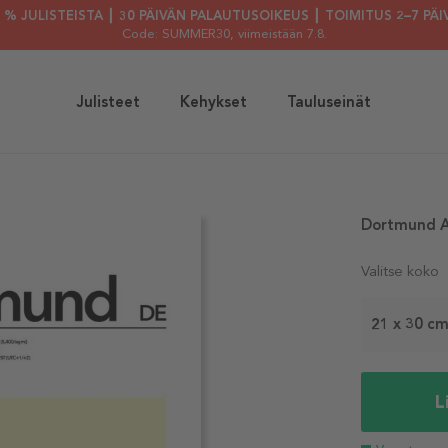
30 % JULISTEISTA ┃ 30 PÄIVÄN PALAUTUSOIKEUS ┃ TOIMITUS 2–7 PÄI
Code: SUMMER30
, viimeistään 7.8.
Julisteet
Kehykset
Tauluseinät
Dortmund Ab
Valitse koko
21 x 30 c
L