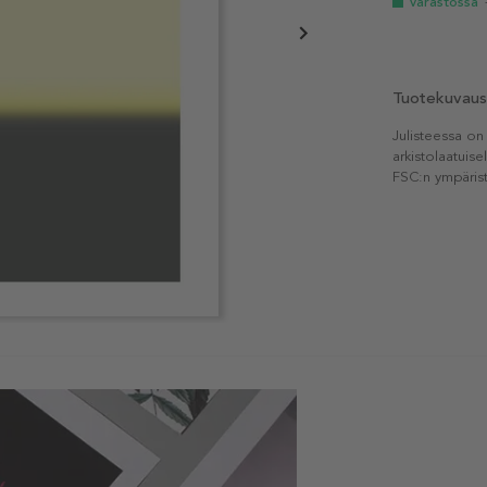
Varastossa
Tuotekuvaus
Julisteessa on
arkistolaatuise
FSC:n ympärist