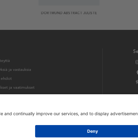
DORTMUND ABSTRACT JULISTE
S
teyttä
siä ja vastauksia
t ehdot
kset ja vaatimukset