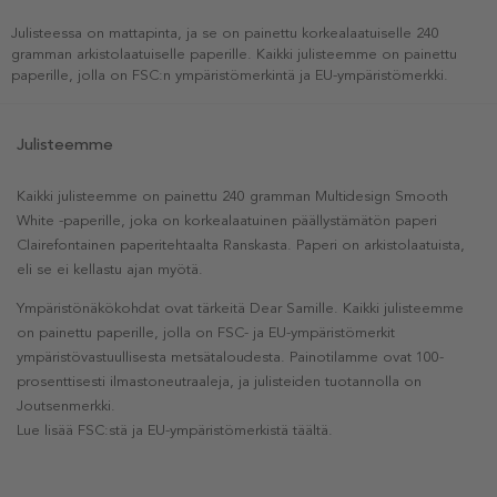
Julisteessa on mattapinta, ja se on painettu korkealaatuiselle 240
gramman arkistolaatuiselle paperille. Kaikki julisteemme on painettu
paperille, jolla on FSC:n ympäristömerkintä ja EU-ympäristömerkki.
Julisteemme
Kaikki julisteemme on painettu 240 gramman Multidesign Smooth
White -paperille, joka on korkealaatuinen päällystämätön paperi
Clairefontainen paperitehtaalta Ranskasta. Paperi on arkistolaatuista,
eli se ei kellastu ajan myötä.
Ympäristönäkökohdat ovat tärkeitä Dear Samille. Kaikki julisteemme
on painettu paperille, jolla on FSC- ja EU-ympäristömerkit
ympäristövastuullisesta metsätaloudesta. Painotilamme ovat 100-
prosenttisesti ilmastoneutraaleja, ja julisteiden tuotannolla on
Joutsenmerkki.
Lue lisää FSC:stä ja EU-ympäristömerkistä täältä.