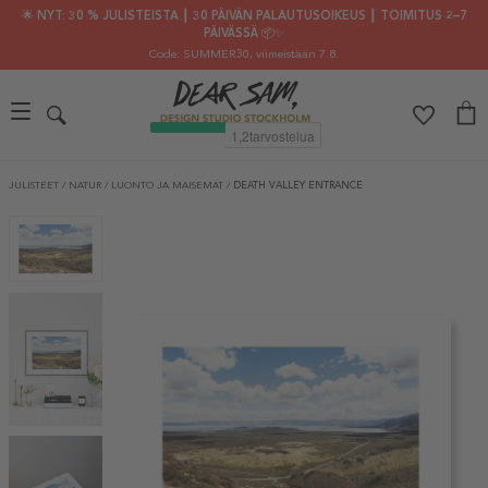
🌟 NYT: 30 % JULISTEISTA ┃ 30 PÄIVÄN PALAUTUSOIKEUS ┃ TOIMITUS 2–7
PÄIVÄSSÄ 📦✨
Code: SUMMER30
, viimeistään 7.8.
JULISTEET
/
NATUR
/
LUONTO JA MAISEMAT
/
DEATH VALLEY ENTRANCE