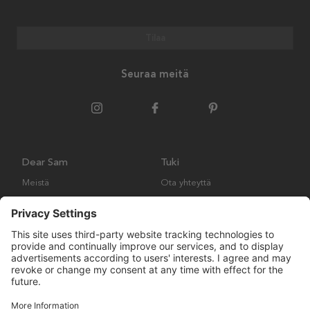
Tilaa
Seuraa meitä
Dear Sam
Tuki
Meistä
Ota yhteyttä
Ympäristökäytäntö
Kysymyksiä ja vastauksia
Yleiset ehdot
Palautukset ja vaatimukset