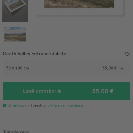
Item
Death Valley Entrance Juliste
favorite_border
1
of
70 x 100 cm
55,00 €
4
55,00 €
Lisää ostoskoriin
Varastossa
- Toimitus:
3–7 päivän kuluessa
Tuotekuvaus