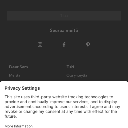
Tilaa
Seuraa meitä
Dear Sam
Tuki
Meistä
Ota yhteyttä
Ympäristökäytäntö
Kysymyksiä ja vastauksia
Yleiset ehdot
Palautukset ja vaatimukset