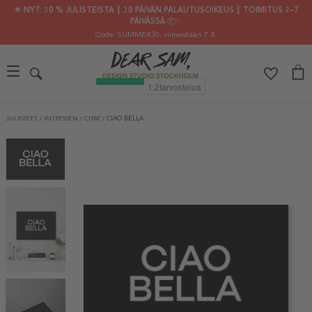
🌟 NYT: 30 % JULISTEISTA ┃ 30 PÄIVÄN PALAUTUSOIKEUS ┃ TOIMITUS 2–7
PÄIVÄSSÄ 📦✨
Code: SUMMER30
, viimeistään 7.8.
JULISTEET
/
INTRESSEN
/
CITAT
/
CIAO BELLA