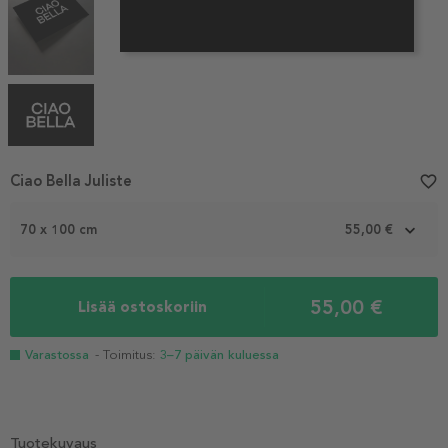
Item
Ciao Bella Juliste
favorite_border
1
of
70 x 100 cm
55,00 €
4
55,00 €
Lisää ostoskoriin
Varastossa
- Toimitus:
3–7 päivän kuluessa
Tuotekuvaus