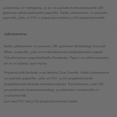
Julisteessa on mattapinta, ja se on painettu korkealaatuiselle 240
gramman arkistolaatuiselle paperille. Kaikki julisteemme on painettu
paperille, jolla on FSC:n ympäristömerkintä ja EU-ympäristömerkki.
Julisteemme
Kaikki julisteemme on painettu 240 gramman Multidesign Smooth
White -paperille, joka on korkealaatuinen päällystämätön paperi
Clairefontainen paperitehtaalta Ranskasta. Paperi on arkistolaatuista,
eli se ei kellastu ajan myötä.
Ympäristönäkökohdat ovat tärkeitä Dear Samille. Kaikki julisteemme
on painettu paperille, jolla on FSC- ja EU-ympäristömerkit
ympäristövastuullisesta metsätaloudesta. Painotilamme ovat 100-
prosenttisesti ilmastoneutraaleja, ja julisteiden tuotannolla on
Joutsenmerkki.
Lue lisää FSC:stä ja EU-ympäristömerkistä täältä.