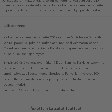
Julisteessa on mattapinta, ja se on painettu korkealaatuiselle 240
gramman arkistolaatuiselle paperille. Kaikki julisteemme on painettu
paperille, jolla on FSC:n ympäristömerkintä ja EU-ympäristömerkki.
Julisteemme
Kaikki julisteemme on painettu 240 gramman Multidesign Smooth
White -paperille, joka on korkealaatuinen päällystämätön paperi
Clairefontainen paperitehtaalta Ranskasta. Paperi on arkistolaatuista,
eli se ei kellastu ajan myötä.
Ympäristönäkökohdat ovat tärkeitä Dear Samille. Kaikki julisteemme
on painettu paperille, jolla on FSC- ja EU-ympäristömerkit
ympäristövastuullisesta metsätaloudesta. Painotilamme ovat 100-
prosenttisesti ilmastoneutraaleja, ja julisteiden tuotannolla on
Joutsenmerkki.
Lue lisää FSC:stä ja EU-ympäristömerkistä täältä.
Äskettäin katsotut tuotteet