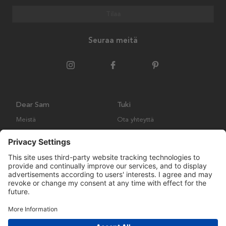
Tilaa
Seuraa meitä
Dear Sam
Tuki
Meistä
Ota yhteyttä
Ympäristökäytäntö
Kysymyksiä ja vastauksia
Yleiset ehdot
Palautukset ja vaatimukset
Copyright © Many Brands AB 2023. Kaikki oikeudet pidätetään.