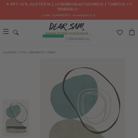
🌟 NYT: 30 % JULISTEISTA ┃ 30 PÄIVÄN PALAUTUSOIKEUS ┃ TOIMITUS 2–7
PÄIVÄSSÄ 📦✨
Code: SUMMER30
, viimeistään 6.8.
JULISTEET
/
TYYLI
/
ABSTRAKTIT
/
CALO