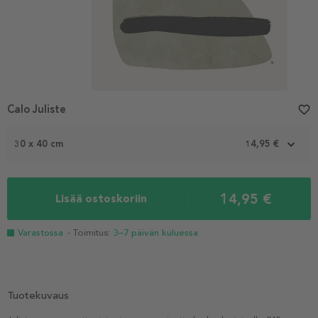
Calo Juliste
favorite_border
30 x 40 cm
14,95 €
14,95 €
Lisää ostoskoriin
Varastossa
- Toimitus:
3–7 päivän kuluessa
Tuotekuvaus