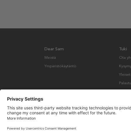
Dear Sam
Tuki
Meistä
Ota yh
Ympäristökäytäntö
Kysymyk
Yleise
Palautu
Copyright © Many Brands AB 2023. Kaikki oikeudet pidätetään.