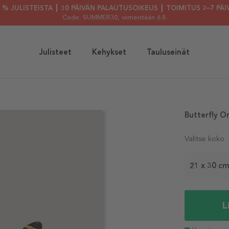
30 % JULISTEISTA ┃ 30 PÄIVÄN PALAUTUSOIKEUS ┃ TOIMITUS 2–7 PÄI
Code: SUMMER30
, viimeistään 6.8.
Julisteet
Kehykset
Tauluseinät
Butterfly O
Valitse koko
21 x 30 c
L