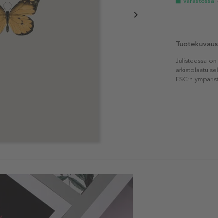
Varastossa
Tuotekuvaus
Julisteessa on
arkistolaatuise
FSC:n ympärist