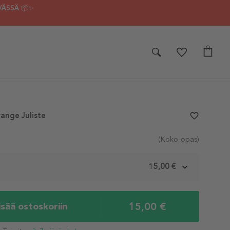
VÄSSÄ 📦✨
range Juliste
favorite_border
(Koko-opas)
m
15,00 €
15,00 €
isää ostoskoriin