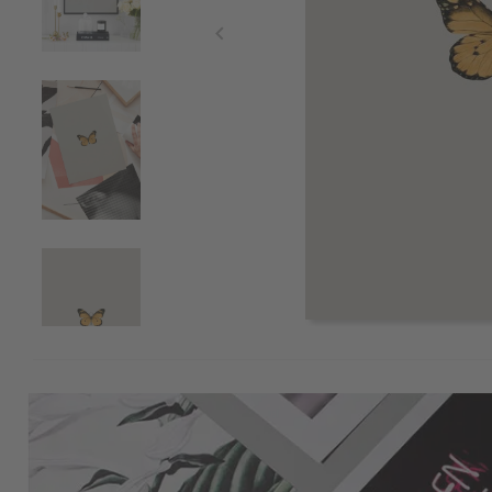
Item
1
of
4