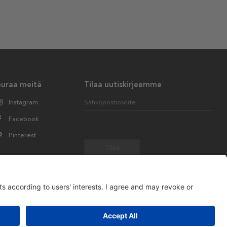
euraa meitä
Tilaa uutiskirjeemme
Instagram
Sähköpostiosoite
Facebook
Pinterest
Tilaa