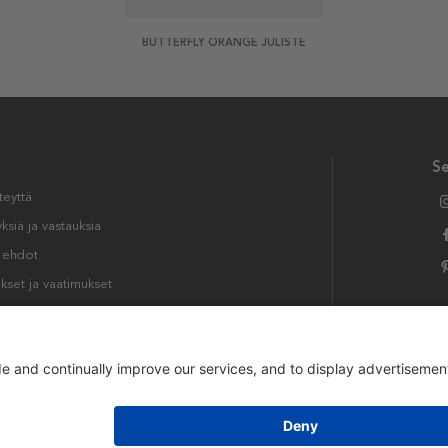
BUTTERFLY ORANGE JULISTE
S
teyttä
siä ja vastauksia
t ehdot
kset ja vaatimukset