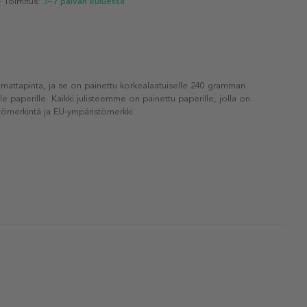
- Toimitus:
3–7 päivän kuluessa
 mattapinta, ja se on painettu korkealaatuiselle 240 gramman
lle paperille. Kaikki julisteemme on painettu paperille, jolla on
ömerkintä ja EU-ympäristömerkki.