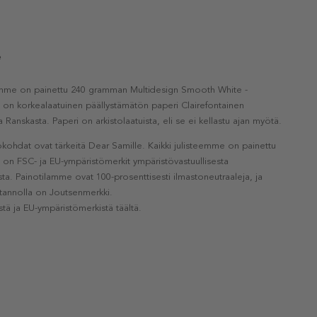
e
eemme on painettu 240 gramman Multidesign Smooth White -
a on korkealaatuinen päällystämätön paperi Clairefontainen
a Ranskasta. Paperi on arkistolaatuista, eli se ei kellastu ajan myötä.
kohdat ovat tärkeitä Dear Samille. Kaikki julisteemme on painettu
la on FSC- ja EU-ympäristömerkit ympäristövastuullisesta
a. Painotilamme ovat 100-prosenttisesti ilmastoneutraaleja, ja
otannolla on Joutsenmerkki.
stä ja EU-ympäristömerkistä täältä.