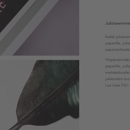
Julisteemm
Kaikki julist
paperille, jok
paperitehtaalt
Ympäristönäkö
paperille, jol
metsätaloudest
julisteiden tu
Lue lisää FSC: