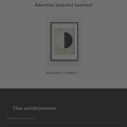
Äskettäin katsotut tuotteet
BUDDHA'S STANDPOINT IN THE EARTHLY LIFE NO 3A BY HILMA AF KLINT JULISTE
Tilaa uutiskirjeemme
Sähköpostiosoite