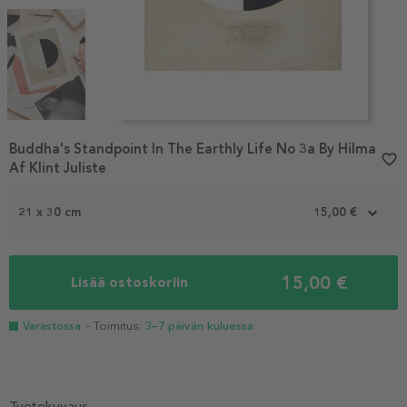
Item
Buddha's Standpoint In The Earthly Life No 3a By Hilma
1
favorite_border
Af Klint Juliste
of
3
21 x 30 cm
15,00 €
15,00 €
Lisää ostoskoriin
Varastossa
- Toimitus:
3–7 päivän kuluessa
Tuotekuvaus