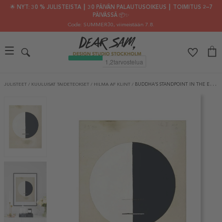
🌟 NYT: 30 % JULISTEISTA ┃ 30 PÄIVÄN PALAUTUSOIKEUS ┃ TOIMITUS 2–7
PÄIVÄSSÄ 📦✨
Code: SUMMER30
, viimeistään 7.8.
JULISTEET
/
KUULUISAT TAIDETEOKSET
/
HILMA AF KLINT
/
BUDDHA'S STANDPOINT IN THE EARTHLY LIFE NO 3A BY HILMA AF KLINT