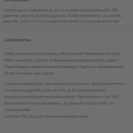
Julisteessa on mattapinta, ja se on painettu korkealaatuiselle 240
gramman arkistolaatuiselle paperille. Kaikki julisteemme on painettu
paperille, jolla on FSC:n ympäristömerkintä ja EU-ympäristömerkki.
Julisteemme
Kaikki julisteemme on painettu 240 gramman Multidesign Smooth
White -paperille, joka on korkealaatuinen päällystämätön paperi
Clairefontainen paperitehtaalta Ranskasta. Paperi on arkistolaatuista,
eli se ei kellastu ajan myötä.
Ympäristönäkökohdat ovat tärkeitä Dear Samille. Kaikki julisteemme
on painettu paperille, jolla on FSC- ja EU-ympäristömerkit
ympäristövastuullisesta metsätaloudesta. Painotilamme ovat 100-
prosenttisesti ilmastoneutraaleja, ja julisteiden tuotannolla on
Joutsenmerkki.
Lue lisää FSC:stä ja EU-ympäristömerkistä täältä.