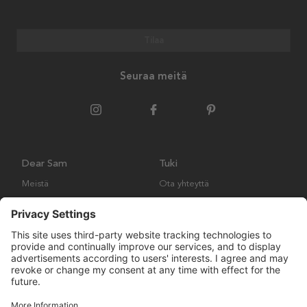
Tilaa
Seuraa meitä
Dear Sam
Tuki
Meistä
Ota yhteyttä
Ympäristökäytäntö
Kysymyksiä ja vastauksia
Yleiset ehdot
Palautukset ja vaatimukset