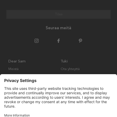
Tilaa
Seuraa meitä
Dear Sam
Tuki
Meistä
Ota yhteyttä
Ympäristökäytäntö
Kysymyksiä ja vastauksia
Yleiset ehdot
Palautukset ja vaatimukset