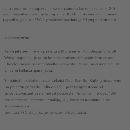
Julisteessa on mattapinta, ja se on painettu korkealaatuiselle 240
gramman arkistolaatuiselle paperille. Kaikki julisteemme on painettu
paperille, jolla on FSC:n ympäristömerkintä ja EU-ympäristömerkki.
Julisteemme
Kaikki julisteemme on painettu 240 gramman Multidesign Smooth
White -paperille, joka on korkealaatuinen päällystämätön paperi
Clairefontainen paperitehtaalta Ranskasta. Paperi on arkistolaatuista,
eli se ei kellastu ajan myötä.
Ympäristönäkökohdat ovat tärkeitä Dear Samille. Kaikki julisteemme
on painettu paperille, jolla on FSC- ja EU-ympäristömerkit
ympäristövastuullisesta metsätaloudesta. Painotilamme ovat 100-
prosenttisesti ilmastoneutraaleja, ja julisteiden tuotannolla on
Joutsenmerkki.
Lue lisää FSC:stä ja EU-ympäristömerkistä täältä.