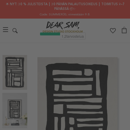
🌟 NYT: 30 % JULISTEISTA ┃ 30 PÄIVÄN PALAUTUSOIKEUS ┃ TOIMITUS 2–7
PÄIVÄSSÄ 📦✨
Code: SUMMER30
, viimeistään 9.8.