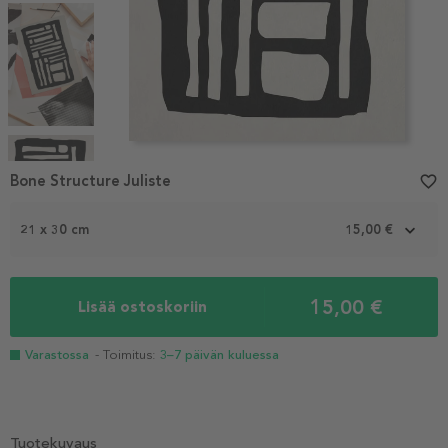
Item
1
Bone Structure Juliste
favorite_border
of
5
21 x 30 cm
15,00 €
15,00 €
Lisää ostoskoriin
Varastossa
- Toimitus:
3–7 päivän kuluessa
Tuotekuvaus