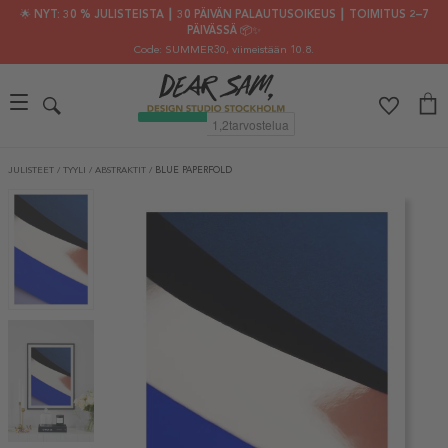
🌟 NYT: 30 % JULISTEISTA ┃ 30 PÄIVÄN PALAUTUSOIKEUS ┃ TOIMITUS 2–7
PÄIVÄSSÄ 📦✨
Code: SUMMER30
, viimeistään 10.8.
JULISTEET
/
TYYLI
/
ABSTRAKTIT
/
BLUE PAPERFOLD