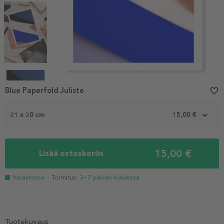
Item
1
Blue Paperfold Juliste
favorite_border
of
4
21 x 30 cm
15,00 €
15,00 €
Lisää ostoskoriin
Varastossa
- Toimitus:
3–7 päivän kuluessa
Tuotekuvaus