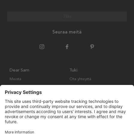
Tilaa
Seuraa meitä
Dear Sam
Tuki
Meistä
Ota yhteyttä
Ympäristökäytäntö
Kysymyksiä ja vastauksia
Yleiset ehdot
Palautukset ja vaatimukset