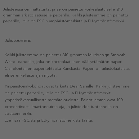
Julisteessa on mattapinta, ja se on painettu korkealaatuiselle 240
gramman arkistolaatuiselle paperille. Kaikki julisteemme on painettu
paperille, jolla on FSC:n ympäristömerkintä ja EU-ympäristömerkki.
Julisteemme
Kaikki julisteemme on painettu 240 gramman Multidesign Smooth
White -paperille, joka on korkealaatuinen päällystämätön paperi
Clairefontainen paperitehtaalta Ranskasta. Paperi on arkistolaatuista,
eli se ei kellastu ajan myötä.
Ympäristönäkökohdat ovat tärkeitä Dear Samille. Kaikki julisteemme
on painettu paperille, jolla on FSC- ja EU-ympäristömerkit
ympäristövastuullisesta metsätaloudesta. Painotilamme ovat 100-
prosenttisesti ilmastoneutraaleja, ja julisteiden tuotannolla on
Joutsenmerkki.
Lue lisää FSC:stä ja EU-ympäristömerkistä täältä.