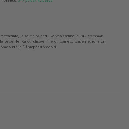
- Toimitus:
3–7 päivän kuluessa
 mattapinta, ja se on painettu korkealaatuiselle 240 gramman
lle paperille. Kaikki julisteemme on painettu paperille, jolla on
ömerkintä ja EU-ympäristömerkki.