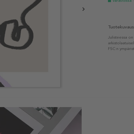
Varastossa
Tuotekuvaus
Julisteessa on
arkistolaatuise
FSC:n ympärist