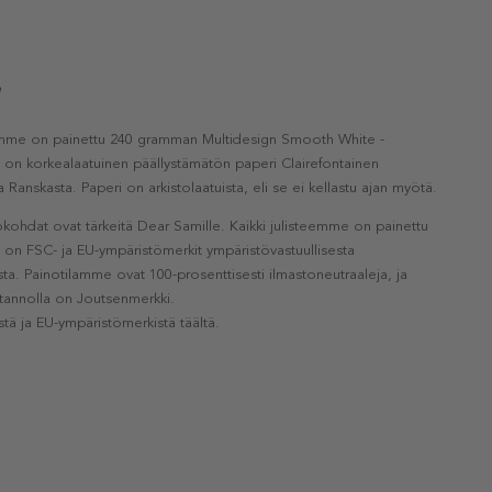
e
eemme on painettu 240 gramman Multidesign Smooth White -
a on korkealaatuinen päällystämätön paperi Clairefontainen
a Ranskasta. Paperi on arkistolaatuista, eli se ei kellastu ajan myötä.
kohdat ovat tärkeitä Dear Samille. Kaikki julisteemme on painettu
la on FSC- ja EU-ympäristömerkit ympäristövastuullisesta
a. Painotilamme ovat 100-prosenttisesti ilmastoneutraaleja, ja
otannolla on Joutsenmerkki.
stä ja EU-ympäristömerkistä täältä.