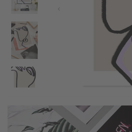
Item
1
of
4