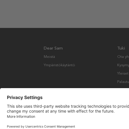
Dear Sam
Tuki
Meistä
Ota yh
Ympäristökäytäntö
Kysymyk
Yleise
Palautu
Copyright © Many Brands AB 2023. Kaikki oikeudet pidätetään.