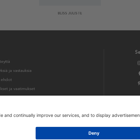
BLISS JULISTE
S
teyttä
siä ja vastauksia
t ehdot
kset ja vaatimukset