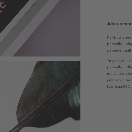
Julisteemm
Kaikki julist
paperille, jok
paperitehtaalt
Ympäristönäkö
paperille, jol
metsätaloudest
julisteiden tu
Lue lisää FSC: