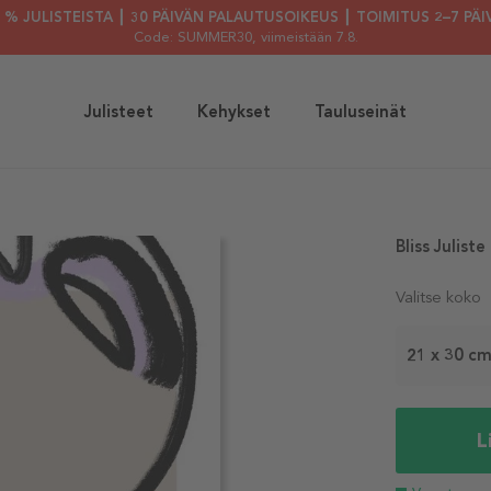
30 % JULISTEISTA ┃ 30 PÄIVÄN PALAUTUSOIKEUS ┃ TOIMITUS 2–7 PÄI
Code: SUMMER30
, viimeistään 7.8.
Julisteet
Kehykset
Tauluseinät
Bliss Juliste
Valitse koko
21 x 30 c
L