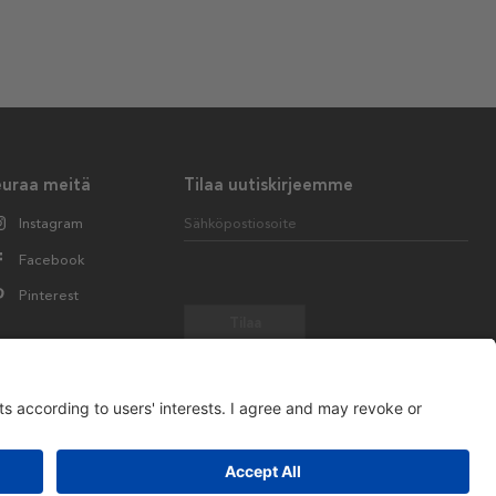
euraa meitä
Tilaa uutiskirjeemme
Instagram
Sähköpostiosoite
Facebook
Pinterest
Tilaa