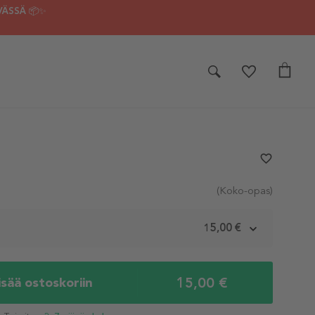
VÄSSÄ 📦✨
favorite_border
(Koko-opas)
m
15,00 €
15,00 €
isää ostoskoriin