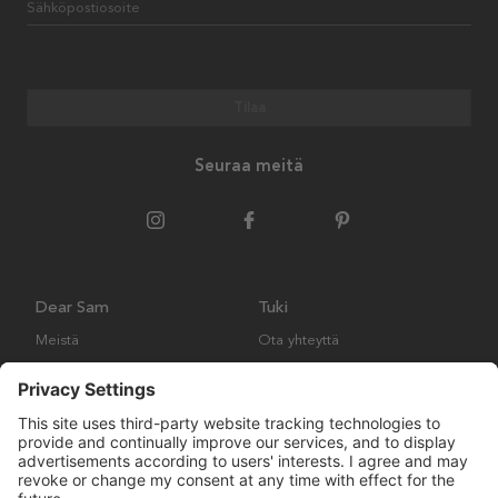
Sähköpostiosoite
Tilaa
Seuraa meitä
Dear Sam
Tuki
Meistä
Ota yhteyttä
Ympäristökäytäntö
Kysymyksiä ja vastauksia
Yleiset ehdot
Palautukset ja vaatimukset