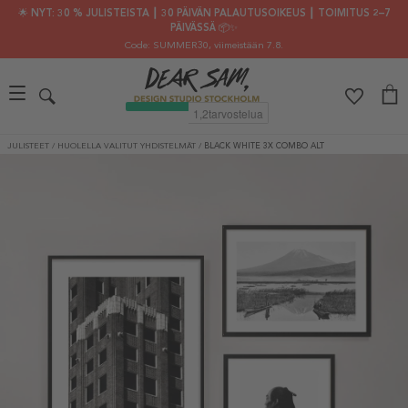
🌟 NYT: 30 % JULISTEISTA ┃ 30 PÄIVÄN PALAUTUSOIKEUS ┃ TOIMITUS 2–7
PÄIVÄSSÄ 📦✨
Code: SUMMER30
, viimeistään 7.8.
JULISTEET
/
HUOLELLA VALITUT YHDISTELMÄT
/
BLACK WHITE 3X COMBO ALT