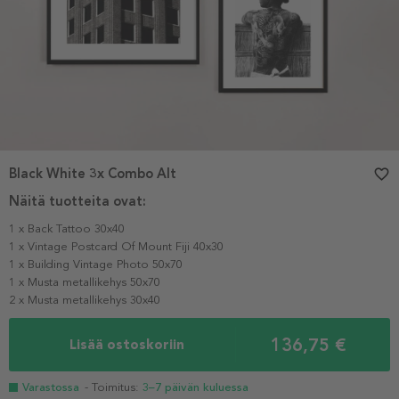
Black White 3x Combo Alt
favorite_border
Näitä tuotteita ovat:
1 x Back Tattoo 30x40
1 x Vintage Postcard Of Mount Fiji 40x30
1 x Building Vintage Photo 50x70
1 x Musta metallikehys 50x70
2 x Musta metallikehys 30x40
136,75 €
Lisää ostoskoriin
Varastossa
- Toimitus:
3–7 päivän kuluessa