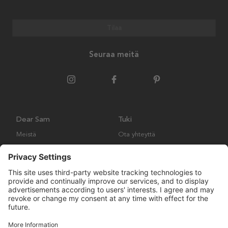
Tilaa
Seuraa meitä
Dear Sam
Tuki
Meistä
Ota yhteyttä
Ympäristökäytäntö
Kysymyksiä ja vastauksia
Yleiset ehdot
Palautukset ja vaatimukset