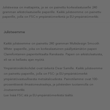
Julisteessa on mattapinta, ja se on painettu korkealaatuiselle 240
gramman arkistolaatuiselle paperille. Kaikki julisteemme on painettu
paperille, jolla on FSC:n ympäristömerkintä ja EU-ympäristömerkki.
Julisteemme
Kaikki julisteemme on painettu 240 gramman Multidesign Smooth
White -paperille, joka on korkealaatuinen päällystämätön paperi
Clairefontainen paperitehtaalta Ranskasta. Paperi on arkistolaatuista,
eli se ei kellastu ajan myötä.
Ympäristönäkökohdat ovat tärkeitä Dear Samille. Kaikki julisteemme
on painettu paperille, jolla on FSC- ja EU-ympäristömerkit
ympäristövastuullisesta metsätaloudesta. Painotilamme ovat 100-
prosenttisesti ilmastoneutraaleja, ja julisteiden tuotannolla on
Joutsenmerkki.
Lue lisää FSC:stä ja EU-ympäristömerkistä täältä.