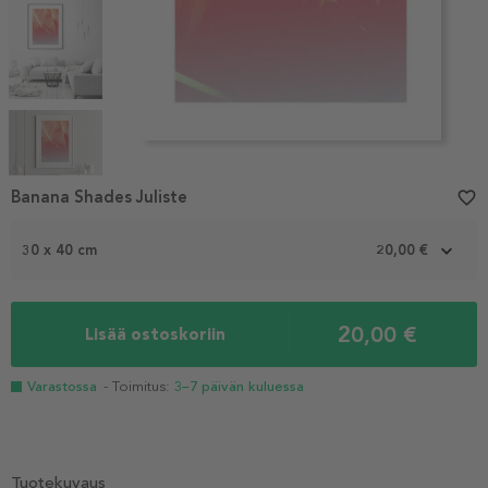
Item
1
Banana Shades Juliste
favorite_border
of
5
30 x 40 cm
20,00 €
20,00 €
Lisää ostoskoriin
Varastossa
- Toimitus:
3–7 päivän kuluessa
Tuotekuvaus