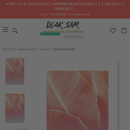
🌟 NYT: 30 % JULISTEISTA ┃ 30 PÄIVÄN PALAUTUSOIKEUS ┃ TOIMITUS 2–7
PÄIVÄSSÄ 📦✨
Code: SUMMER30
, viimeistään 6.8.
JULISTEET
/
KASVIAIHEISET
/
LEHDET
/
BANANA SHADES