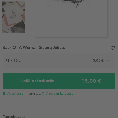
Item
1
Back Of A Woman Sitting Juliste
favorite_border
of
6
21 x 30 cm
15,00 €
15,00 €
Lisää ostoskoriin
Varastossa
- Toimitus:
3–7 päivän kuluessa
Tuotekuvaus