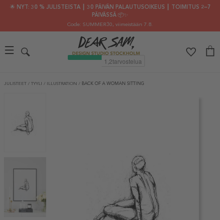
🌟 NYT: 30 % JULISTEISTA ┃ 30 PÄIVÄN PALAUTUSOIKEUS ┃ TOIMITUS 2–7
PÄIVÄSSÄ 📦✨
Code: SUMMER30
, viimeistään 7.8.
JULISTEET
/
TYYLI
/
ILLUSTRATION
/
BACK OF A WOMAN SITTING