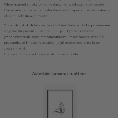
White -paperille, joka on korkealaatuinen päällystämätön paperi
Clairefontainen paperitehtaalta Ranskasta. Paperi on arkistolaatuista,
eli se ei kellastu ajan myötä.
Ympäristönäkökohdat ovat tärkeitä Dear Samille. Kaikki julisteemme
on painettu paperille, jolla on FSC- ja EU-ympäristömerkit
ympäristövastuullisesta metsätaloudesta. Painotilamme ovat 100-
prosenttisesti ilmastoneutraaleja, ja julisteiden tuotannolla on
Joutsenmerkki.
Lue lisää FSC:stä ja EU-ympäristömerkistä täältä.
Äskettäin katsotut tuotteet