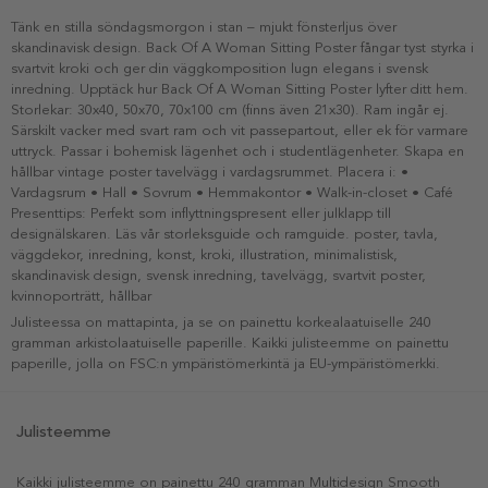
Tänk en stilla söndagsmorgon i stan – mjukt fönsterljus över
skandinavisk design. Back Of A Woman Sitting Poster fångar tyst styrka i
svartvit kroki och ger din väggkomposition lugn elegans i svensk
inredning. Upptäck hur Back Of A Woman Sitting Poster lyfter ditt hem.
Storlekar: 30x40, 50x70, 70x100 cm (finns även 21x30). Ram ingår ej.
Särskilt vacker med svart ram och vit passepartout, eller ek för varmare
uttryck. Passar i bohemisk lägenhet och i studentlägenheter. Skapa en
hållbar vintage poster tavelvägg i vardagsrummet. Placera i: •
Vardagsrum • Hall • Sovrum • Hemmakontor • Walk-in-closet • Café
Presenttips: Perfekt som inflyttningspresent eller julklapp till
designälskaren. Läs vår storleksguide och ramguide. poster, tavla,
väggdekor, inredning, konst, kroki, illustration, minimalistisk,
skandinavisk design, svensk inredning, tavelvägg, svartvit poster,
kvinnoporträtt, hållbar
Julisteessa on mattapinta, ja se on painettu korkealaatuiselle 240
gramman arkistolaatuiselle paperille. Kaikki julisteemme on painettu
paperille, jolla on FSC:n ympäristömerkintä ja EU-ympäristömerkki.
Julisteemme
Kaikki julisteemme on painettu 240 gramman Multidesign Smooth