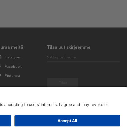
euraa meitä
Tilaa uutiskirjeemme
Instagram
Sähköpostiosoite
Facebook
Pinterest
Tilaa