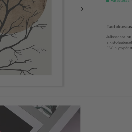
Varastossa
Tuotekuvaus
Julisteessa on
arkistolaatuise
FSC:n ympärist