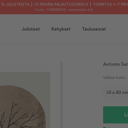
30 % JULISTEISTA ┃ 30 PÄIVÄN PALAUTUSOIKEUS ┃ TOIMITUS 2–7 PÄI
Code: SUMMER30
, viimeistään 6.8.
Julisteet
Kehykset
Tauluseinät
Autumn Sun 
Valitse koko
30 x 40 c
L