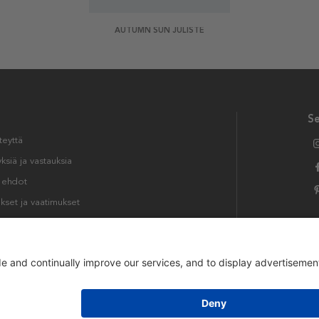
AUTUMN SUN JULISTE
S
teyttä
siä ja vastauksia
t ehdot
kset ja vaatimukset