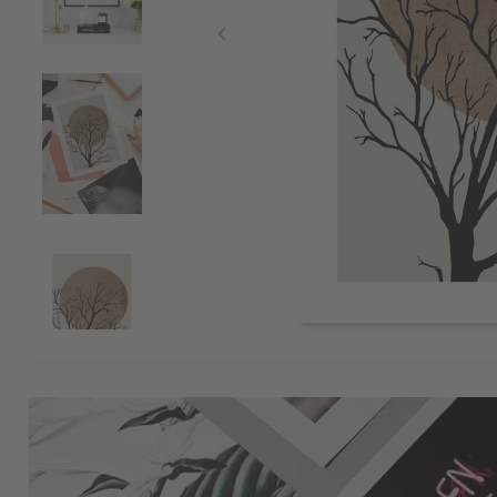
Item
1
of
4