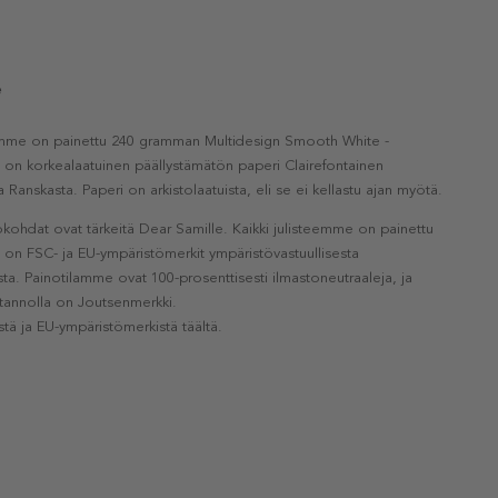
e
eemme on painettu 240 gramman Multidesign Smooth White -
a on korkealaatuinen päällystämätön paperi Clairefontainen
a Ranskasta. Paperi on arkistolaatuista, eli se ei kellastu ajan myötä.
kohdat ovat tärkeitä Dear Samille. Kaikki julisteemme on painettu
la on FSC- ja EU-ympäristömerkit ympäristövastuullisesta
a. Painotilamme ovat 100-prosenttisesti ilmastoneutraaleja, ja
otannolla on Joutsenmerkki.
stä ja EU-ympäristömerkistä täältä.