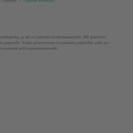
- Toimitus:
3–7 päivän kuluessa
 mattapinta, ja se on painettu korkealaatuiselle 240 gramman
lle paperille. Kaikki julisteemme on painettu paperille, jolla on
ömerkintä ja EU-ympäristömerkki.