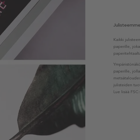
Julisteemm
Kaikki julist
paperille, jok
paperitehtaalt
Ympäristönäkö
paperille, jol
metsätaloudest
julisteiden tu
Lue lisää FSC: