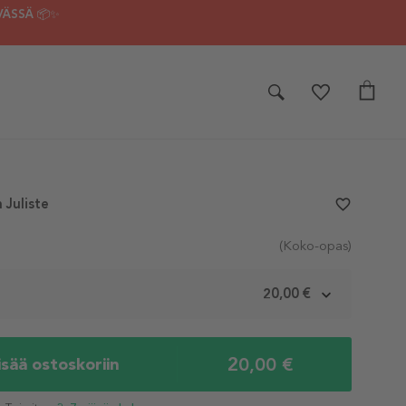
VÄSSÄ 📦✨
Juliste
favorite_border
(Koko-opas)
m
20,00 €
20,00 €
isää ostoskoriin