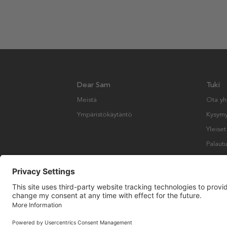
Dear Sam
Tuki
Meistä
Ota yh
Ympäristökäytäntö
Kysymyk
Yleise
Palautu
Copyright © Many Brands AB 2023. Kaikki oikeudet pidätetään.