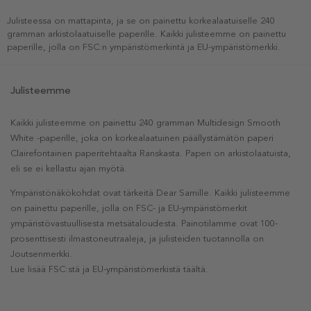
Julisteessa on mattapinta, ja se on painettu korkealaatuiselle 240
gramman arkistolaatuiselle paperille. Kaikki julisteemme on painettu
paperille, jolla on FSC:n ympäristömerkintä ja EU-ympäristömerkki.
Julisteemme
Kaikki julisteemme on painettu 240 gramman Multidesign Smooth
White -paperille, joka on korkealaatuinen päällystämätön paperi
Clairefontainen paperitehtaalta Ranskasta. Paperi on arkistolaatuista,
eli se ei kellastu ajan myötä.
Ympäristönäkökohdat ovat tärkeitä Dear Samille. Kaikki julisteemme
on painettu paperille, jolla on FSC- ja EU-ympäristömerkit
ympäristövastuullisesta metsätaloudesta. Painotilamme ovat 100-
prosenttisesti ilmastoneutraaleja, ja julisteiden tuotannolla on
Joutsenmerkki.
Lue lisää FSC:stä ja EU-ympäristömerkistä täältä.