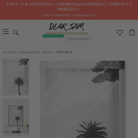
🌟 NYT: 30 % JULISTEISTA ┃ 30 PÄIVÄN PALAUTUSOIKEUS ┃ TOIMITUS 2–7
PÄIVÄSSÄ 📦✨
Code: SUMMER30
, viimeistään 8.8.
JULISTEET
/
KASVIAIHEISET
/
PALMUT
/
ARTSY PALM