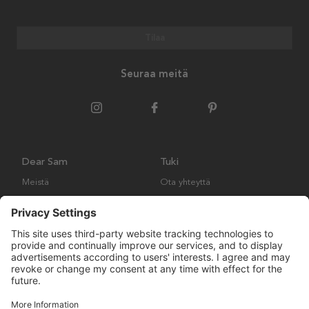
Tilaa
Seuraa meitä
Dear Sam
Tuki
Meistä
Ota yhteyttä
Ympäristökäytäntö
Kysymyksiä ja vastauksia
Yleiset ehdot
Palautukset ja vaatimukset