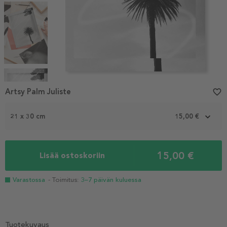
Item
1
Artsy Palm Juliste
favorite_border
of
4
21 x 30 cm
15,00 €
15,00 €
Lisää ostoskoriin
Varastossa
- Toimitus:
3–7 päivän kuluessa
Tuotekuvaus