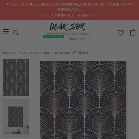
🌟 NYT: 30 % JULISTEISTA ┃ 30 PÄIVÄN PALAUTUSOIKEUS ┃ TOIMITUS 2–7
PÄIVÄSSÄ 📦✨
Code: SUMMER30
, viimeistään 10.8.
JULISTEET
/
PAIKAT JA KAUPUNGIT
/
FRANKRIKE
/
ART DECO 3