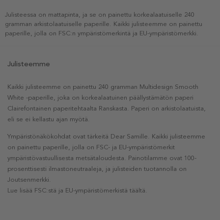
Julisteessa on mattapinta, ja se on painettu korkealaatuiselle 240
gramman arkistolaatuiselle paperille. Kaikki julisteemme on painettu
paperille, jolla on FSC:n ympäristömerkintä ja EU-ympäristömerkki.
Julisteemme
Kaikki julisteemme on painettu 240 gramman Multidesign Smooth
White -paperille, joka on korkealaatuinen päällystämätön paperi
Clairefontainen paperitehtaalta Ranskasta. Paperi on arkistolaatuista,
eli se ei kellastu ajan myötä.
Ympäristönäkökohdat ovat tärkeitä Dear Samille. Kaikki julisteemme
on painettu paperille, jolla on FSC- ja EU-ympäristömerkit
ympäristövastuullisesta metsätaloudesta. Painotilamme ovat 100-
prosenttisesti ilmastoneutraaleja, ja julisteiden tuotannolla on
Joutsenmerkki.
Lue lisää FSC:stä ja EU-ympäristömerkistä täältä.