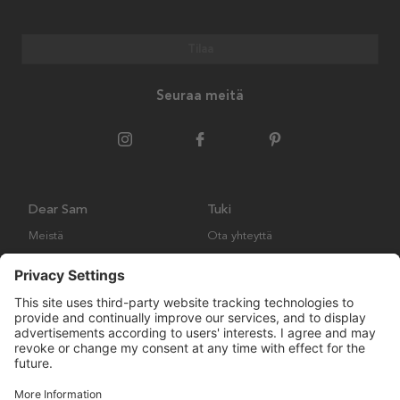
Tilaa
Seuraa meitä
Dear Sam
Tuki
Meistä
Ota yhteyttä
Ympäristökäytäntö
Kysymyksiä ja vastauksia
Yleiset ehdot
Palautukset ja vaatimukset