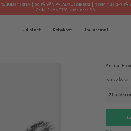
30 % JULISTEISTA ┃ 30 PÄIVÄN PALAUTUSOIKEUS ┃ TOIMITUS 2–7 PÄI
Code: SUMMER30
, viimeistään 8.8.
Julisteet
Kehykset
Tauluseinät
Animal Fron
Valitse koko
21 x 30 c
L