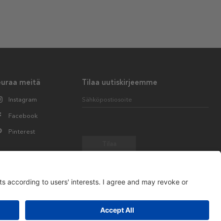
euraa meitä
Tilaa uutiskirjeemme
Instagram
Sähköpostiosoite
Facebook
Pinterest
Tilaa