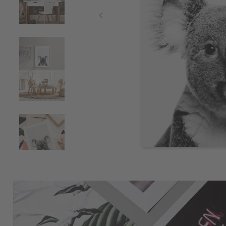
Item
1
of
5