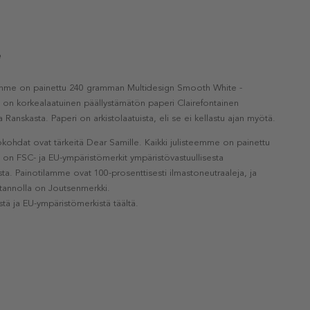
e
eemme on painettu 240 gramman Multidesign Smooth White -
a on korkealaatuinen päällystämätön paperi Clairefontainen
a Ranskasta. Paperi on arkistolaatuista, eli se ei kellastu ajan myötä.
kohdat ovat tärkeitä Dear Samille. Kaikki julisteemme on painettu
la on FSC- ja EU-ympäristömerkit ympäristövastuullisesta
a. Painotilamme ovat 100-prosenttisesti ilmastoneutraaleja, ja
otannolla on Joutsenmerkki.
stä ja EU-ympäristömerkistä täältä.