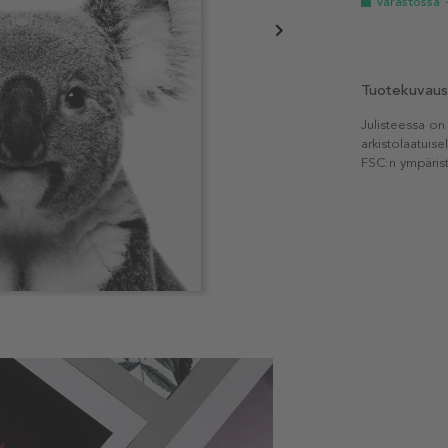
Varastossa
Tuotekuvaus
Julisteessa on
arkistolaatuise
FSC:n ympärist