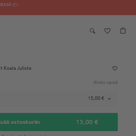
VÄSSÄ 📦✨
t Koala Juliste
favorite_border
(Koko-opas)
m
15,00 €
15,00 €
isää ostoskoriin