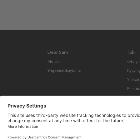
Dear Sam
Tuki
Meistä
Ota yh
Ympäristökäytäntö
Kysymyk
Yleise
Palautu
Copyright © Many Brands AB 2023. Kaikki oikeudet pidätetään.