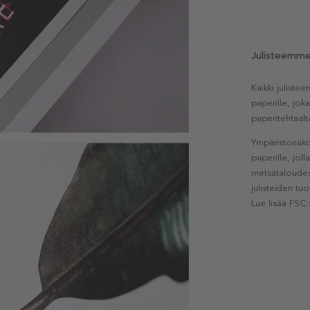
Julisteemm
Kaikki julist
paperille, jok
paperitehtaalt
Ympäristönäkö
paperille, jol
metsätaloudest
julisteiden tu
Lue lisää FSC: