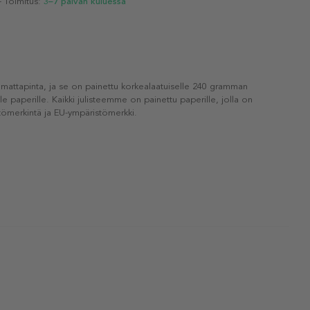
- Toimitus:
3–7 päivän kuluessa
 mattapinta, ja se on painettu korkealaatuiselle 240 gramman
lle paperille. Kaikki julisteemme on painettu paperille, jolla on
ömerkintä ja EU-ympäristömerkki.