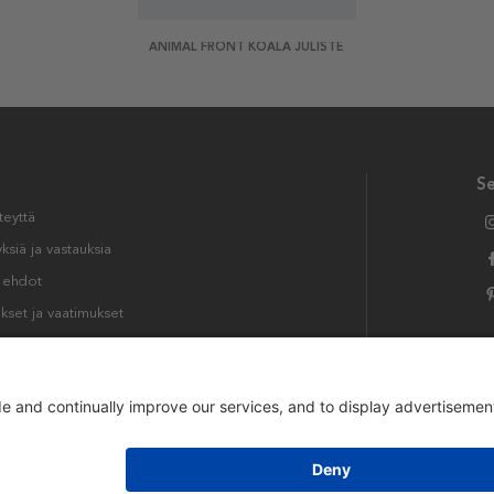
ANIMAL FRONT KOALA JULISTE
S
teyttä
siä ja vastauksia
t ehdot
kset ja vaatimukset