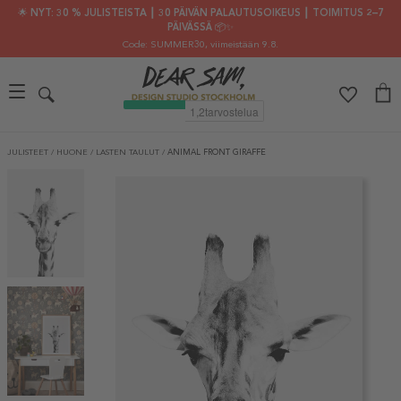
🌟 NYT: 30 % JULISTEISTA ┃ 30 PÄIVÄN PALAUTUSOIKEUS ┃ TOIMITUS 2–7
PÄIVÄSSÄ 📦✨
Code: SUMMER30
, viimeistään 9.8.
JULISTEET
/
HUONE
/
LASTEN TAULUT
/
ANIMAL FRONT GIRAFFE