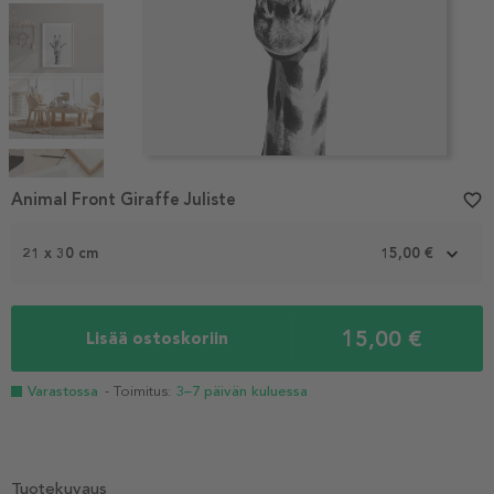
Item
1
Animal Front Giraffe Juliste
favorite_border
of
5
21 x 30 cm
15,00 €
15,00 €
Lisää ostoskoriin
Varastossa
- Toimitus:
3–7 päivän kuluessa
Tuotekuvaus