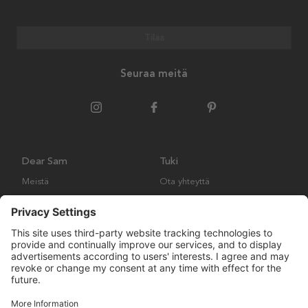
Tilaa
Seuraa meitä
Dear Sam
Tuki
Meistä
Ota yhteyttä
Ympäristökäytäntö
Kysymyksiä ja vastauksia
Yleiset ehdot
Palautukset ja vaatimukset