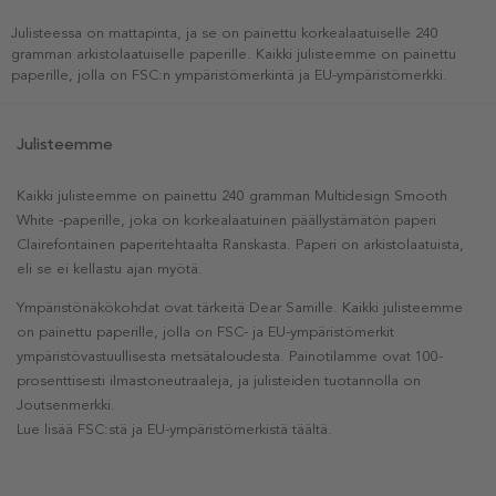
Julisteessa on mattapinta, ja se on painettu korkealaatuiselle 240
gramman arkistolaatuiselle paperille. Kaikki julisteemme on painettu
paperille, jolla on FSC:n ympäristömerkintä ja EU-ympäristömerkki.
Julisteemme
Kaikki julisteemme on painettu 240 gramman Multidesign Smooth
White -paperille, joka on korkealaatuinen päällystämätön paperi
Clairefontainen paperitehtaalta Ranskasta. Paperi on arkistolaatuista,
eli se ei kellastu ajan myötä.
Ympäristönäkökohdat ovat tärkeitä Dear Samille. Kaikki julisteemme
on painettu paperille, jolla on FSC- ja EU-ympäristömerkit
ympäristövastuullisesta metsätaloudesta. Painotilamme ovat 100-
prosenttisesti ilmastoneutraaleja, ja julisteiden tuotannolla on
Joutsenmerkki.
Lue lisää FSC:stä ja EU-ympäristömerkistä täältä.