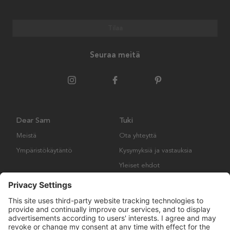
Tilaa
Seuraa meitä
Dear Sam
Tuki
Meistä
Ota yhteyttä
Ympäristökäytäntö
Kysymyksiä ja vastauksia
Yleiset ehdot
Palautukset ja vaatimukset