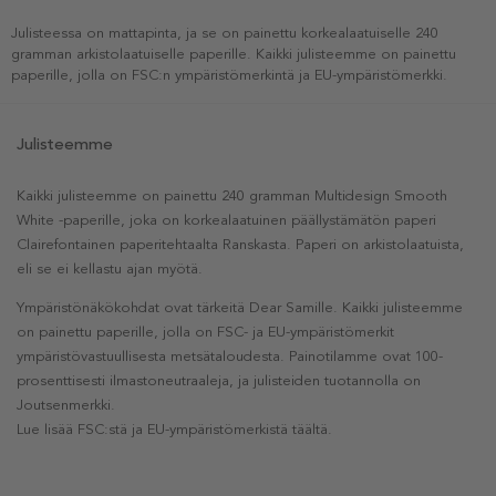
Julisteessa on mattapinta, ja se on painettu korkealaatuiselle 240
gramman arkistolaatuiselle paperille. Kaikki julisteemme on painettu
paperille, jolla on FSC:n ympäristömerkintä ja EU-ympäristömerkki.
Julisteemme
Kaikki julisteemme on painettu 240 gramman Multidesign Smooth
White -paperille, joka on korkealaatuinen päällystämätön paperi
Clairefontainen paperitehtaalta Ranskasta. Paperi on arkistolaatuista,
eli se ei kellastu ajan myötä.
Ympäristönäkökohdat ovat tärkeitä Dear Samille. Kaikki julisteemme
on painettu paperille, jolla on FSC- ja EU-ympäristömerkit
ympäristövastuullisesta metsätaloudesta. Painotilamme ovat 100-
prosenttisesti ilmastoneutraaleja, ja julisteiden tuotannolla on
Joutsenmerkki.
Lue lisää FSC:stä ja EU-ympäristömerkistä täältä.