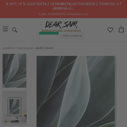
🌟 NYT: 30 % JULISTEISTA ┃ 30 PÄIVÄN PALAUTUSOIKEUS ┃ TOIMITUS 2–7
PÄIVÄSSÄ 📦✨
Code: SUMMER30
, viimeistään 6.8.
JULISTEET
/
VALOKUVAT
/
AGAVE AGAVE