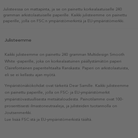
Julisteessa on mattapinta, ja se on painettu korkealaatuiselle 240
gramman arkistolaatuiselle paperille. Kaikki julisteemme on painettu
paperille, jolla on FSC:n ympäristömerkintä ja EU-ympäristömerkki.
Julisteemme
Kaikki julisteemme on painettu 240 gramman Multidesign Smooth
White -paperille, joka on korkealaatuinen päällystämätön paperi
Clairefontainen paperitehtaalta Ranskasta. Paperi on arkistolaatuista,
eli se ei kellastu ajan myötä.
Ympäristönäkökohdat ovat tärkeitä Dear Samille. Kaikki julisteemme
on painettu paperille, jolla on FSC- ja EU-ympäristömerkit
ympäristövastuullisesta metsätaloudesta. Painotilamme ovat 100-
prosenttisesti ilmastoneutraaleja, ja julisteiden tuotannolla on
Joutsenmerkki.
Lue lisää FSC:stä ja EU-ympäristömerkistä täältä.