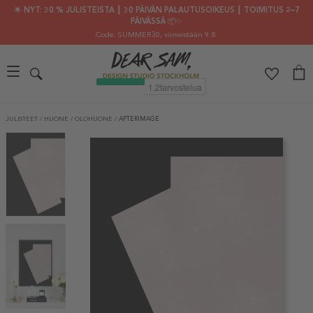
🌟 NYT: 30 % JULISTEISTA ┃ 30 PÄIVÄN PALAUTUSOIKEUS ┃ TOIMITUS 2–7
PÄIVÄSSÄ 📦✨
Code: SUMMER30
, viimeistään 9.8.
JULISTEET
/
HUONE
/
OLOHUONE
/
AFTERIMAGE