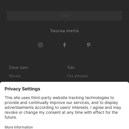
Tilaa
Seuraa meitä
Dear Sam
Tuki
Meistä
Ota yhteyttä
Ympäristökäytäntö
Kysymyksiä ja vastauksia
Yleiset ehdot
Palautukset ja vaatimukset